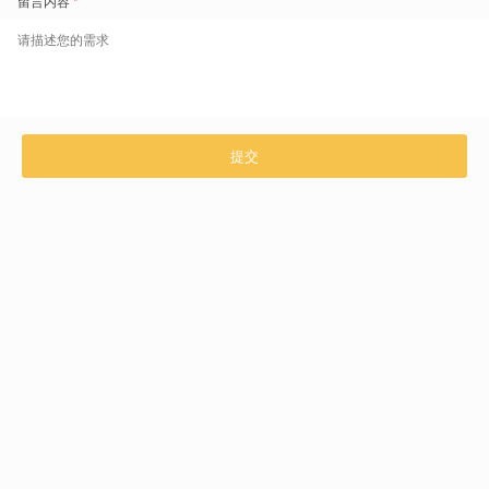
现在，一起体验盖雅工场的产品与服务
咨询热线：4006296868
立即免费预约
产品介绍
解决方案
技术与支持