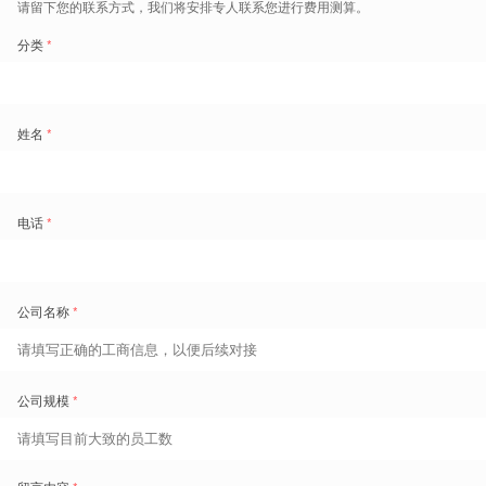
产品推荐
SAP
SuccessFactors
的数字化员工
涵盖核心人事信息、排班考勤薪
组织
资、员工自助全流程，全新云端体
验
了解详情