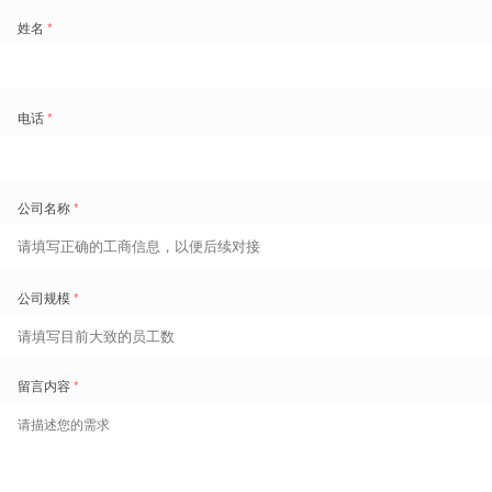
△ 点击图片查看盖雅智能产品全景
出海
率先布局助力更多海外客户效能提升
盖雅的使命是「科技让劳动力更高效」，不仅是让国内的企业更高效，
更致力于将中国的劳动力管理典范实践带向世界，让更多海外客户享受
到科技为劳动力管理带来的效能提升。