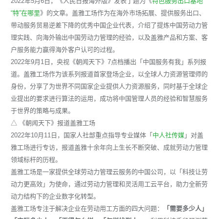
2022年5月6日，《人民日报海外版》发表了题为《
特色服务出口基地
“特”在哪里
》的文章。盖雅工场作为在海外市场拓展、提供服务出口、
带动服务贸易逆差下降的优秀中国企业代表，介绍了提炼中国劳动力管
理实践、向海外输出中国劳动力管理的经验，以及盖雅产品和方案、客
户服务能力赢得海外客户认可的过程。
2022年9月1日，央视《朝闻天下》7点档播出「中国服务有我」系列报
道。盖雅工场作为该系列报道首家登场企业，以全球人力资源管理师的
身份，分享了为世界不同国家企业提供人力资源服务，同时基于全球企
业提出的要求进行算法的运用，成功将中国管理人员的经验和智慧服务
于世界的策略与成果。
△ 《朝闻天下》报道盖雅工场
2022年10月11日，国家人社部重点指导专业媒体「
中人社传媒
」对盖
雅工场进行专访，报道盖雅十余年向上生长不断突破、成就劳动力管理
领域标杆的历程。
盖雅工场是一家提供全球劳动力管理云服务的中国公司，以「科技让劳
动力更高效」为使命，通过劳动力管理和灵活用工云平台，助力全新劳
动力结构下的企业数字化转型。
盖雅工场专注于解决企业在劳动用工方面的四大问题：
「需要多少人」