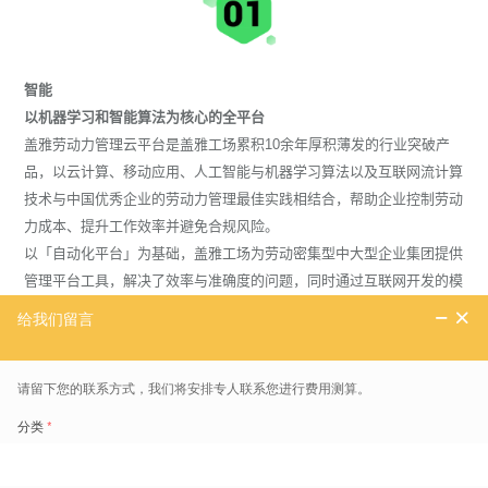
智能
以机器学习和智能算法为核心的全平台
盖雅劳动力管理云平台是盖雅工场累积10余年厚积薄发的行业突破产
品，以云计算、移动应用、人工智能与机器学习算法以及互联网流计算
技术与中国优秀企业的劳动力管理最佳实践相结合，帮助企业控制劳动
力成本、提升工作效率并避免合规风险。
以「自动化平台」为基础，盖雅工场为劳动密集型中大型企业集团提供
管理平台工具，解决了效率与准确度的问题，同时通过互联网开发的模
式持续迭代产品并持续优化前端交互。该平台的成功研发使企业用户使
用行业领先产品的成本大幅降低，而灵活性可获得前所未有的提升。目
前已支持 9 种语言，在全球 24 个国家和地区服务 1,700 余家行业头部
企业超过 500 万的劳动者。