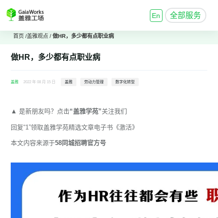
全部服务
En
首页
/
盖雅观点
/
做HR，多少都有点职业病
做HR，多少都有点职业病
盖雅
2022 年 08 月 15 日
盖雅
劳动力管理
数字化转型
▲
是
新朋友
吗？点击
“盖雅学苑”
关注我们
回复
“1”
领取盖雅学苑
精选文章电子书
《激活》
本文内容来源于
58同城招聘官方号