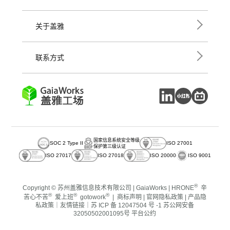
关于盖雅
联系方式
国家信息系统安全等级
SOC 2 Type II
ISO 27001
保护第三级认证
ISO 27017
ISO 27018
ISO 20000
ISO 9001
®
Copyright © 苏州盖雅信息技术有限公司 | GaiaWorks |
HRONE
辛
®
®
®
苦心不苦
爱上班
gotowork
|
商标声明
|
官网隐私政策
|
产品隐
私政策
｜
友情链接
｜
苏 ICP 备 12047504 号 -1
苏公网安备
32050502001095号
平台公约