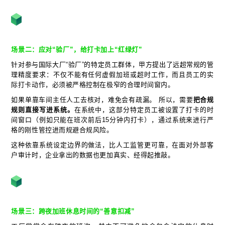
场景二：应对“验厂”，给打卡加上“红绿灯”
针对参与国际大厂“验厂”的特定员工群体，甲方提出了远超常规的管
理精度要求：不仅不能有任何虚假加班或超时工作，而且员工的实
际打卡动作，必须被严格控制在极窄的合理时间窗内。
如果单靠车间主任人工去核对，难免会有疏漏。 所以，需要
把合规
规则直接写进系统。
在系统中，这部分特定员工被设置了打卡的时
间窗口（例如只能在班次前后15分钟内打卡），通过系统来进行严
格的刚性管控进而规避合规风险。
这种依靠系统设定边界的做法，比人工监管更可靠，在面对外部客
户审计时，企业拿出的数据也更加真实、经得起推敲。
场景三：跨夜加班休息时间的“善意扣减”