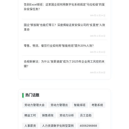
告别Excel排班：这家国企如何用数字化系统搞定“马拉松级”的复
杂安保任务？
2025 年 12 月 24 日
国企“铁饭碗”也能打零工？深度揭秘这家安保公司的“反直觉”人效
革命
2025 年 12 月 24 日
零售、物流、餐饮行业如何用“智能抢班”提升20%人效？
2025 年 12 月 22 日
合规新解法：为什么“发薪速度”成为了2025年企业用工风控的关
键？
2025 年 12 月 22 日
热门话题
劳动力管理大会
劳动力管理云
智能排班
考勤系统
精益工时
销售绩效
劳动力分析
员工自助
人事薪资
人力资源数字化转型案例
4006296868