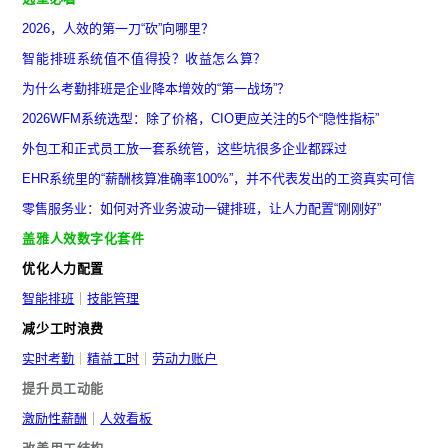
2026，人效的第一刀“砍”向哪里？
智能排班系统值不值得投？收益怎么算？
为什么考勤排班是企业降本增效的“第一战场”？
2026WFM系统选型：除了价格，CIO更应关注的5个“隐性指标”
外包工和正式员工放一套系统管，这些坑很多企业都踩过
EHR系统里的“薪酬核算准确率100%”，并不代表发出的工资真实可信
零售服务业：如何对齐业务波动一键排班，让人力配置“刚刚好”
盖雅人效数字化套件
优化人力配置
智能排班
｜
技能管理
减少工时浪费
实时考勤
｜
精益工时
｜
劳动力账户
提升员工动能
激励性薪酬
｜
人效看板