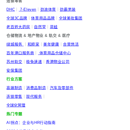
连锁零售
DHC
｜
7-Eleven
｜
劲浪体育
｜
劲霸男装
全球3C品牌
｜
体育用品品牌
｜
全球美妆集团
老百姓大药房
｜
自然堂
｜
蓝蛙
仓储物流 & 地产物业 & 轨交 & 医疗
绿城服务
｜
和睦家
｜
美年健康
｜
合景悠活
百年港口服务商
｜
体育用品仓储中心
苏州轨交
｜
极兔速递
｜
香港物业公司
安保集团
行业方案
高端制造
｜
消费品制造
｜
汽车及零部件
连锁零售
｜
现代服务
｜
全球化管理
热门专题
AI拐点：企业与HR行动指南