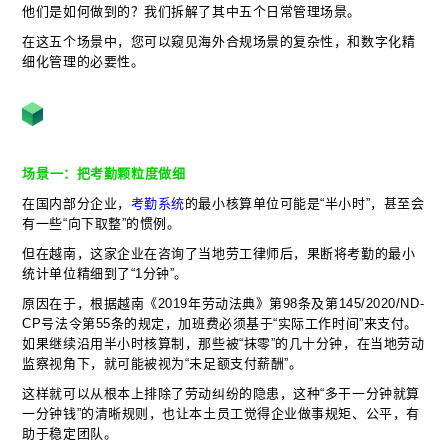
他们是如何做到的？我们拆解了其中五个日常管理场景。
在这五个场景中，您可以窥见海外合规场景的复杂性，和数字化精
细化管理的必要性。
场景一：把考勤颗粒度做细
在国内部分企业，
考勤系统
的最小核算单位可能是“半小时”，甚至会
有一些“向下取整”的惯例。
但在越南，这家企业在咨询了当地劳工律师后，果断将考勤的最小
统计单位精细到了“1分钟”。
原因在于，根据越南《2019年劳动法典》第98条及第145/2020/ND-
CP号法令第55条的规定，加班费必须基于“实际工作时间”来支付。
如果继续沿用半小时核算制，那些被“抹零”的几十分钟，在当地劳动
监察视角下，就可能被视为“未足额支付薪酬”。
这样就可以从根本上排除了劳动纠纷的隐患，这种“多干一分钟就算
一分钟钱”的清晰规则，也让本土员工觉得企业做事规矩、公平，有
助于稳定团队。