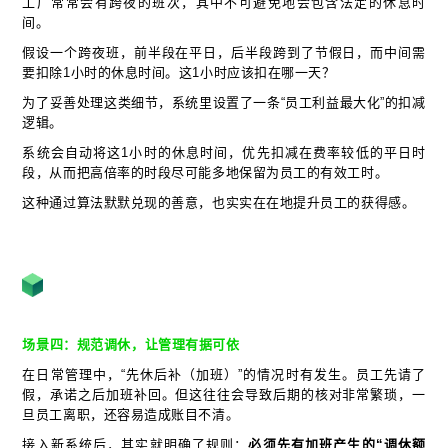
工厂常常会有跨夜的班次，其中不可避免地会包含法定的休息时
间。
假设一个跨夜班，前半段在平日，后半段跨到了节假日，而中间需
要扣除1小时的休息时间。这1小时应该扣在哪一天？
为了妥善处理这类细节，系统里设置了一条“员工利益最大化”的扣减
逻辑。
系统会自动将这1小时的休息时间，优先扣减在费率较低的平日时
段，从而把高倍率的时段尽可能多地保留为员工的有效工时。
这种通过算法默默兑现的善意，也实实在在地提升员工的获得感。
场景四：规范调休，让管理有据可依
在日常管理中，“先休后补（加班）”的情况时有发生。员工先请了
假，承诺之后加班补回。但这往往会导致后期的核对非常繁琐，一
旦员工离职，还容易造成账目不清。
接入新系统后，其实就明确了规则：
必须先有加班产生的“调休额