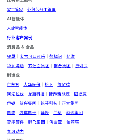
改善用工结构
零工管家
｜
外包劳务工管理
AI智能体
人效智能体
行业客户案例
消费品 & 食品
雀巢
｜
太古可口可乐
｜
徐福记
｜
亿滋
华润啤酒
｜
方便面集团
｜
健合集团
｜
费列罗
制造业
京东方
｜
大华股份
｜
松下
｜
施耐德
阿法拉伐
｜
龙旗科技
｜
捷泰新能源
｜
固德威
伊顿
｜
慈兴集团
｜
徕芬科技
｜
正大集团
电装
｜
汽车电子
｜
延锋
｜
兰精
｜
溢达集团
智能硬件
｜
鹏飞集团
｜
佛吉亚
｜
怡颗莓
春风动力