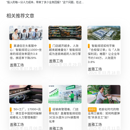
"投入的每一分人力成本，带来了多少业务回报？"这个问题，在过
...
相关推荐文章
某通信巨头客服中
门店越开越多，人效
智能排班如何平衡
心：智能排班让1000+坐
越来越难量化？智能排班
「合规保订单」与「人效
席的排班效率提升3.8
成为连锁商超的人效引擎
保利润」难题？让企业年
倍，换班率下降29%
节约749万，人效提升
盖雅工场
3.8%
2026 年 05 月 29 日
盖雅工场
2026 年 07 月 16 日
盖雅工场
2026 年 03 月 18 日
经销商管理难、门店
老龄化时代的物
50+工厂，17000+员
精细化
转化低？盖雅智能排班助
业用工破局：如何构建弹
工：佛吉亚中国如何破解
3C巨头提升10%销售转
性“共享员工”池？
规模化人力管理难题？
化率
盖雅工场
盖雅工场
2025 年 12 月 11 日
2026 年 01 月 08 日
盖雅工场