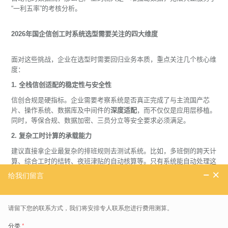
“一利五率”的考核分析。
2026年国企信创工时系统选型需要关注的四大维度
面对这些挑战，企业在选型时需要回归业务本质，重点关注几个核心维
度：
1. 全栈信创适配的稳定性与安全性
信创合规是硬指标。企业需要考察系统是否真正完成了与主流国产芯
片、操作系统、数据库及中间件的
深度适配
，而不仅仅是应用层移植。
同时，等保合规、数据加密、三员分立等安全要求必须满足。
2. 复杂工时计算的承载能力
建议直接拿企业最复杂的排班规则去测试系统。比如，多班倒的跨天计
算、综合工时的结转、夜班津贴的自动核算等。只有系统能自动处理这
些复杂逻辑，才能把HR和管理人员从繁琐的事务中解放出来。
3. 标准化接口的集成能力
明确主数据来源和接口规范。工时系统应当能够接收来自HR系统的人
员信息，并向薪酬、成本、生产系统输出准确的工时结果。接口的标准
化程度直接决定了后续的实施成本和运维难度。