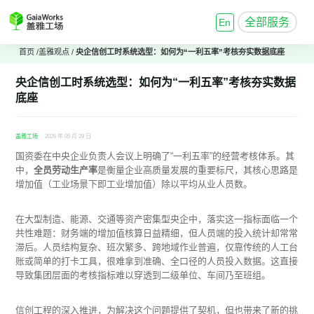
全部服务
En
首页
/
盖雅观点
/
央企信创工时系统选型：如何为“一利五率”考核夯实数据底座
央企信创工时系统选型：如何为“一利五率”考核夯实数据
底座
盖雅工场
2026 年 05 月 29 日
国资委在中央企业负责人会议上明确了“一利五率”的经营考核体系。其
中，
全员劳动生产率
是衡量企业高质量发展的重要标尺，其核心思路是
增加值（工业场景下即工业增加值）除以平均从业人员数。
在大型制造、能源、交通等资产密集型央企中，落实这一指标面临一个
共性难题：财务端的增加值核算日益精细，但人员端的投入统计却常常
滞后。人员结构复杂、班次繁多、跨地域作业普遍，仅靠传统的人工台
账或简单的打卡工具，很难拿到准确、全口径的人员投入数据。这直接
导致集团层面的考核指标难以穿透到二级单位、车间乃至班组。
信创工程的深入推进，为解决这个问题提供了契机，但也带来了新的挑