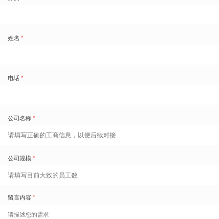
4. 垂直行业的落地经验
不同行业的工时管理差异巨大。有复杂制造经验的厂商，更懂得如何处
理车间倒班、工时分摊等业务痛点；而有大型集团服务经验的厂商，则
更熟悉多级组织架构下的权限管控和数据报送。
专业分工趋势：一体化人力系统与专业工时管理系统的融合
从不少央企近年的落地经验看，数字化架构开始从"一套HR包打天
下"转向将专业
劳动力管理系统
作为增强模块，灵活嵌入现有
人事系统
架构。
对于人员规模大、一线作业复杂、对工时精度要求高的制造类央企，或
是整体结构简单但存在局部精细化需求的研发、客服类单位，一种经过
验证的务实路径是采用“一体化HR套件+专业工时增强模块”的混合架
构。
以盖雅工场这类专业厂商为例，其信创版系统已完成与麒麟、统信等国
产操作系统，以及鲲鹏、飞腾芯片和达梦、人大金仓数据库的全栈适
配，能够在保障合规性的前提下，专注于处理多班次轮转、跨日工时计
算及综合工时结转等高负载运算，把“谁在什么时间、处于什么状态、