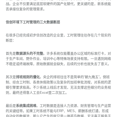
战。企业不仅要满足底层软硬件的国产化替代，更关键的是，新系统能
否承接住复杂的管理需求。
信创环境下工时管理的三大数据断层
在很多已经完成初步信创改造的企业里，工时管理往往存在几个现实的
断层：
首先是
数据源头的不完整
。许多系统仅能覆盖办公区域的标准打卡，对
于生产车间、野外作业、培训中心等特殊场景支持有限。一旦遇到网络
不稳定或终端故障，原始数据就会缺失，后续的分析也就失去了意义。
其次是
排班规则的僵化
。央企的排班往往不是简单的“朝九晚五”。倒班
制、综合工时制、各类休假政策以及复杂的加班审批流程，对系统的逻
辑引擎要求极高。不少系统上线后才发现，无法支撑这些细分的业务规
则，最终还得靠人工去Excel里二次加工。
最后是
系统集成困难
。工时数据是连接人力资源、财务管理与生产运营
的关键纽带。如果工时系统不能与ERP、MES、薪酬系统打通，形成
自动化的数据流，那么它产生的就只是一堆孤岛数据，无法真正服务于