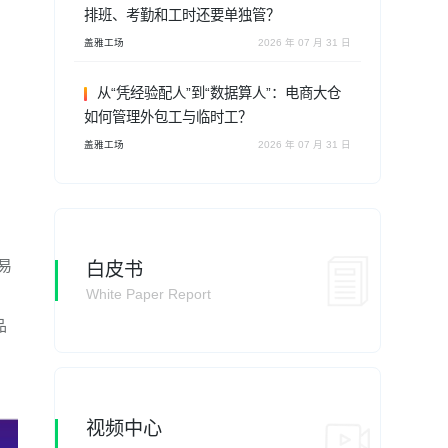
排班、考勤和工时还要单独管？
盖雅工场
2026 年 07 月 31 日
从“凭经验配人”到“数据算人”：电商大仓
如何管理外包工与临时工？
盖雅工场
2026 年 07 月 31 日
易
白皮书
White Paper Report
品
视频中心