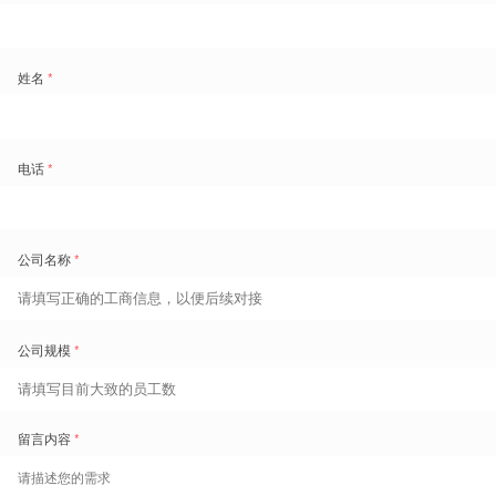
人员管理：统一档案，异动实时可查
所有外包人员在系统内建立统一数字档案，涵盖基本信息、所属劳务公
司、入职岗位、健康证件、合同状态等维度。人员信息支持员工自助登
记、设备自动同步、批量导入三种方式，适配不同工厂的实际操作条
件。
岗位调动通过系统内的转岗功能流转，操作留痕，历史记录完整保留。
人员与劳务公司、岗位的绑定关系依据生效时间自动更新，结算数据也
随之准确切换，不会因为岗位变动导致结算出错。