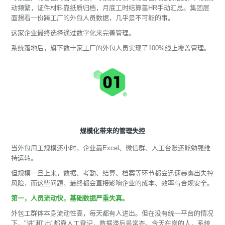
动频繁，证件材料靠纸质归档，月底工时结算靠HR手动汇总。集团层
面想看一份跨工厂的外包人员数据，几乎是不可能的事。
这家企业最终选择通过数字化来完善管理。
系统落地后，旗下数十家工厂的外包人员实现了100%线上覆盖管理。
规模化带来的管理失控
当外包用工规模还小时，企业靠Excel、微信群、人工台账还能勉强维
持运转。
但规模一旦上来，数据、考勤、结算、档案等环节都会迅速暴露出失控
风险，而这些问题，最终都会直接影响企业的成本、效率与合规安全。
第一，人员流动快，基础数据严重失真。
外包工群体本身流动性高，每天都有人进出。但在没有统一平台的情况
下，"进"和"出"都靠人工登记，数据滞后是常态。今天在岗的人，系统