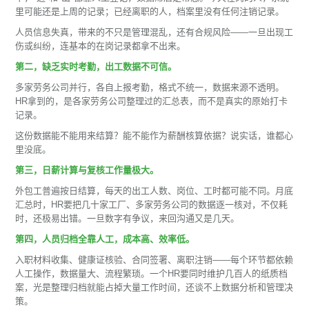
里可能还是上周的记录；已经离职的人，档案里没有任何注销记录。
人员信息失真，带来的不只是管理混乱，还有合规风险——一旦出现工
伤或纠纷，连基本的在岗记录都拿不出来。
第二，缺乏实时考勤，出工数据不可信。
多家劳务公司并行，各自上报考勤，格式不统一，数据来源不透明。
HR拿到的，是各家劳务公司整理过的汇总表，而不是真实的原始打卡
记录。
这份数据能不能用来结算？能不能作为薪酬核算依据？说实话，谁都心
里没底。
第三，日薪计算与复核工作量极大。
外包工普遍按日结算，每天的出工人数、岗位、工时都可能不同。月底
汇总时，HR要把几十家工厂、多家劳务公司的数据逐一核对，不仅耗
时，还极易出错。一旦数字有争议，来回沟通又是几天。
第四，人员归档全靠人工，成本高、效率低。
入职材料收集、健康证核验、合同签署、离职注销——每个环节都依赖
人工操作，数据量大、流程繁琐。一个HR要同时维护几百人的纸质档
案，光是整理归档就能占掉大量工作时间，还谈不上数据分析和管理决
策。