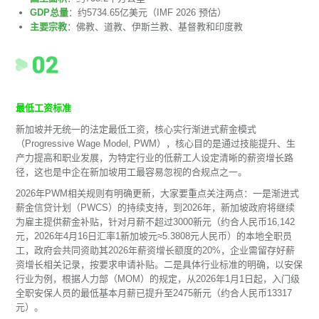
GDP总量
：约5734.65亿美元（IMF 2026 预估）
主要宗教
：佛教、道教、伊斯兰教、基督教和印度教
最低工资标准
新加坡并无统一的法定最低工资，核心实行渐进式薪金模式
（Progressive Wage Model, PWM），核心目的是通过技能提升、生
产力提高和职业发展，为特定行业的低薪工人设定清晰的薪资增长路
径，这也是中企在新加坡用工最容易忽视的合规点之一。
2026年PWM相关规则有明确更新，大家要重点关注两点：一是渐进式
薪金信贷计划（PWCS）的持续支持，到2026年，新加坡政府将继续
为雇主提供薪金补贴，针对月薪不超过3000新元（约合人民币16,142
元，2026年4月16日汇率1新加坡元≈5.3808元人民币）的本地全职员
工，政府会共同资助其2026年薪资增长额度的20%，企业需留存好薪
资增长相关记录，按要求申请补贴。二是具体行业标准的明确，以安保
行业为例，根据人力部（MOM）的规定，从2026年1月1日起，入门级
全职安保人员的最低基本月薪已提升至2475新元（约合人民币13317
元）。