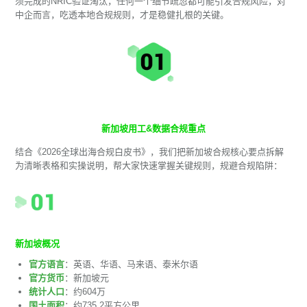
须完成的NRIC验证淘汰，任何一个细节疏忽都可能引发合规风险，对
中企而言，吃透本地合规规则，才是稳健扎根的关键。
新加坡用工&数据合规重点
结合《2026全球出海合规白皮书》，我们把新加坡合规核心要点拆解
为清晰表格和实操说明，帮大家快速掌握关键规则，规避合规陷阱：
新加坡概况
官方语言
：英语、华语、马来语、泰米尔语
官方货币
：新加坡元
统计人口
：约604万
国土面积
：约735.2平方公里