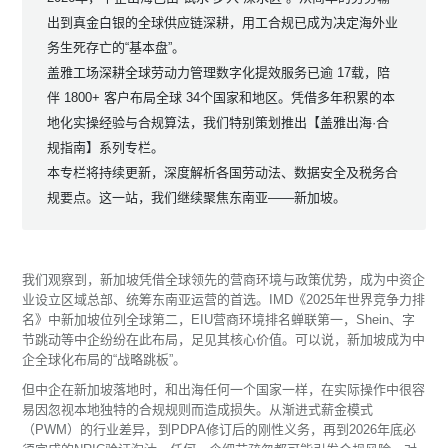
出到真金白银的全球供应链深耕，用工合规已成为决定海外业
务生死存亡的“基本盘”。
盖雅工场深耕全球劳动力管理数字化提效服务已逾 17载，陪
伴 1800+ 客户布局全球 34个国家和地区。凭借多年积累的本
地化实操经验与合规算法，我们特别策划推出【盖雅出海·合
规指南】系列专栏。
本专栏将持续更新，深度解析各国劳动法、数据安全及税务合
规要点。这一站，我们继续聚焦东南亚——新加坡。
我们观察到，新加坡凭借全球领先的营商环境与政策优势，成为中资企
业设立区域总部、统筹东南亚运营的首选。IMD《2025年世界竞争力排
名》中新加坡位列全球第二，EIU营商环境排名蝉联第一，Shein、字
节跳动等中企纷纷在此布局，足见其核心价值。可以说，新加坡成为中
企全球化布局的“战略跳板”。
但中企在新加坡落地时，和出海任何一个国家一样，在实际操作中很容
易因忽视本地独特的合规规则而造成损失。从渐进式薪金模式
（PWM）的行业差异，到PDPA修订后的刚性义务，再到2026年底必