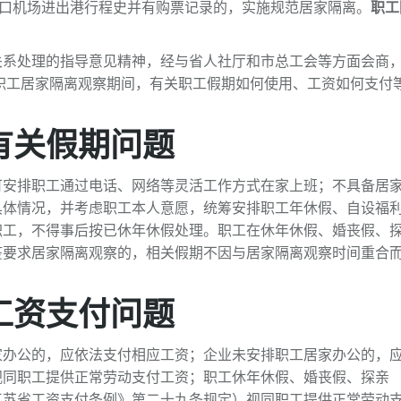
禄口机场进出港行程史并有购票记录的，实施规范居家隔离。
职工
？
关系处理的指导意见精神，经与省人社厅和市总工会等方面会商
职工居家隔离观察期间，有关职工假期如何使用、工资如何支付
有关假期问题
可安排职工通过电话、网络等灵活工作方式在家上班；不具备居
具体情况，并考虑职工本人意愿，统筹安排职工年休假、自设福
职工，不得事后按已休年休假处理。职工在休年休假、婚丧假、
疫要求居家隔离观察的，相关假期不因与居家隔离观察时间重合
工资支付问题
家办公的，应依法支付相应工资；企业未安排职工居家办公的，
视同职工提供正常劳动支付工资；职工休年休假、婚丧假、探亲
江苏省工资支付条例》第二十九条规定）视同职工提供正常劳动