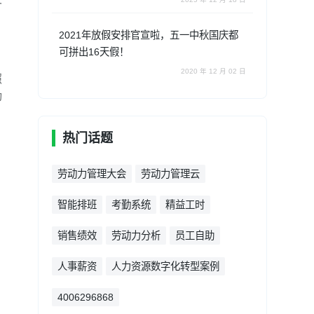
2021年放假安排官宣啦，五一中秋国庆都
可拼出16天假！
2020 年 12 月 02 日
照
动
热门话题
劳动力管理大会
劳动力管理云
智能排班
考勤系统
精益工时
销售绩效
劳动力分析
员工自助
人事薪资
人力资源数字化转型案例
4006296868