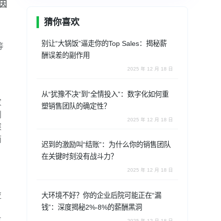
因
猜你喜欢
，
别让“大锅饭”逼走你的Top Sales：揭秘薪
等
酬误差的副作用
2025 年 12 月 18 日
从“犹豫不决”到“全情投入”：数字化如何重
家
塑销售团队的确定性？
利
2025 年 12 月 18 日
探
而
迟到的激励叫“结账”：为什么你的销售团队
在关键时刻没有战斗力？
2025 年 12 月 18 日
应
大环境不好？你的企业后院可能正在“漏
钱”：深度揭秘2%-8%的薪酬黑洞
支
2025 年 12 月 18 日