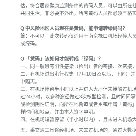
估，符合居家健康监测条件的黄码人员，可以由所在
共同生活，非必要不外出。所有黄码人员都必须严格
Q 中风险地区人员现在是黄码，能申请转绿码吗？
答：
不可以，此次转码仅适用于南京禄口机场经停人
成绿码。
Q 「黄码」该如何才能转成「绿码」？
一、同一航班有阳性感染（检出）者的密接、次密接
二、有机场进出港行程史（7月10日及以后，下同）
中隔离。
三、在机场停留半小时以上并进入大厅但未接触过机
过24小时，以多种途径做过3次核酸检测，且时间间
酸检测阴性证明，向所在地街道或者乡镇申请「黄码
样时间和地点，并由本人签字申明。
四、在机场短暂停留（半小时以内），且未进入机场大
五、乘交通工具途经机场、未去过机场的，通过大数