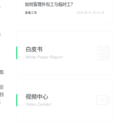
如何管理外包工与临时工？
人
盖雅工场
2026 年 07 月 31 日
转
白皮书
White Paper Report
集
超
核
视频中心
采
Video Centert