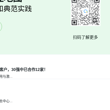
和典范实践
扫码了解更多
客户，30强中已合作12家！
用与激
...
去中心
...