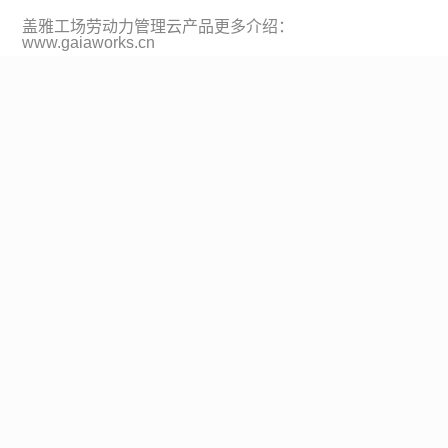
盖雅工场劳动力管理云产品更多介绍：
www.gaiaworks.cn
标签
薪酬管理
免费领取劳动力管理地图
1800+
的痛点场景重现和典范实践
超