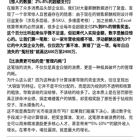
【惊人的数据：2%-8%的超额支付】
在服务了众多消费品头部企业后，我们对大量薪酬数据进行了复盘，发
现了一个非常惊人且普遍存在的隐患：由于现在的销售薪酬规则设计得
日益复杂（涉及多层级、多SKU、多维度考核），加之依赖人工Excel
核算带来的必然误差，很多企业每年会超额支付
2%到8%的销售奖金。
这个百分比听起来似乎微不足道，但如果代入实际金额，数字是触目惊
心的。让我们算一笔账：以一家年营收规模不错、浮动薪酬总额为3个
亿的中大型企业为例，仅仅因为“算不准、算错了”这一项，每年白白
流失的“冤枉钱”就高达600万至2400万
。
【比浪费更可怕的是“管理内耗”】
这笔钱的流失，不仅仅是真金白银的浪费，更是一种极具破坏力的管理
内耗。
为什么这么说？因为这种由于计算误差导致的资金流失，往往呈现出
“大锅饭”的特征。它并不是平均分配的，而是因为规则的不透明和核算
的粗放，导致该给的没给够，不该给的给多了。这本质上是在惩罚那些
真正拼命冲业绩、搞定难缠客户的销售，却变相奖励了那些善于钻规则
空子、浑水摸鱼的人。
这不就是典型的“劣币驱逐良币”吗？如果我们能痛下决心，通过数字化
手段减少手动计算错误，把奖金算准、发对，这笔原本被浪费的钱，完
全可以用来精准激励更多核心人才，甚至带来**5%-10%**的额外收入
增长。在寒冬中，堵住漏洞，就是最大的增长。