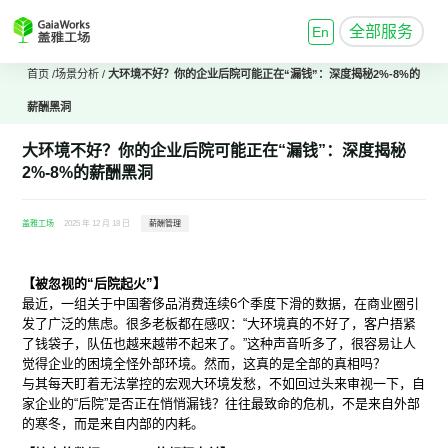
全部服务
En
首页
/
场景分析
/
大环境不好？你的企业后院可能正在“漏钱”：深度揭秘2%-8%的
薪酬黑洞
大环境不好？你的企业后院可能正在“漏钱”：深度揭秘
2%-8%的薪酬黑洞
盖雅工场
2025 年 12 月 18 日
薪酬管理
【被忽视的“后院起火”】
最近，一组关于中国奢侈品消费连续6个季度下滑的数据，在商业圈引
发了广泛的焦虑。很多老板都在感叹：“大环境真的不好了，客户捂紧
了钱袋子，队伍也越来越带不起来了。”这种声音听多了，很容易让人
觉得企业的困境全怪外部环境。然而，这真的是全部的真相吗？
与其每天盯着无法掌控的宏观大环境发愁，不如回过头来审视一下，自
家企业的“后院”是否正在悄悄漏钱？往往最致命的危机，不是来自外部
的寒冬，而是来自内部的内耗。