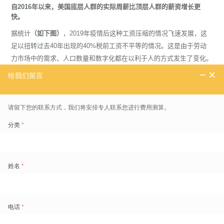
自2016年以来，美国底层人群的实际周薪比顶层人群的薪资增长更
快。
据统计
（如下图）
，2019年疫情后这种工资压缩的情况飞速发展，这
足以扭转过去40年出现的40%税前工资不平等的情况。这是由于劳动
力市场中的需求、人口数量和数字化都在以利于人的方式发生了变化。
人口结构变化，各国劳动力人口短缺
由于人口结构的变化，人力需求的增加受限于劳动年龄的人口不足。
2015年，中国的劳动年龄人口达到了9.98亿人。但随着中国的劳动年
龄人口逐步减少，其他贫困国家没有足够的能力大规模发展工业，再加
上地缘政治不稳定，发达国家面临着更严峻的劳动力短缺问题。
人才短缺问题在人力资源公司ManpowerGroup最近进行的一项跨41个