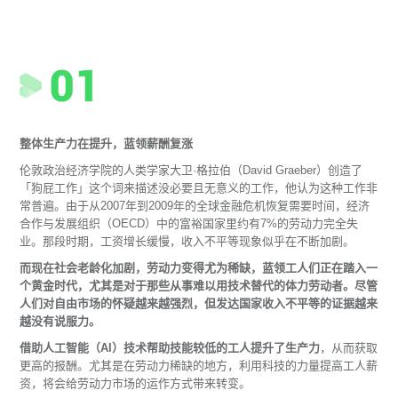
整体生产力在提升，蓝领薪酬复涨
伦敦政治经济学院的人类学家大卫·格拉伯（David Graeber）创造了
「
狗屁工作
」
这个词来描述没必要且无意义的工作，他认为这种工作非
常普遍。由于从2007年到2009年的全球金融危机恢复需要时间，经济
合作与发展组织（OECD）中的富裕国家里约有7%的劳动力完全失
业。那段时期，工资增长缓慢，收入不平等现象似乎在不断加剧。
而现在社会老龄化加剧，劳动力变得尤为稀缺，蓝领工人们正在踏入一
个黄金时代，尤其是对于那些从事难以用技术替代的体力劳动者。尽管
人们对自由市场的怀疑越来越强烈，但发达国家收入不平等的证据越来
越没有说服力。
借助人工智能（AI）技术帮助技能较低的工人提升了生产力
，从而获取
更高的报酬。尤其是在劳动力稀缺的地方，利用科技的力量提高工人薪
资，将会给劳动力市场的运作方式带来转变。