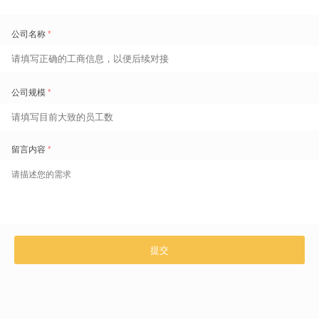
国家的调查中得到了证实。
经调查发现，有77%的公司正在努力填补的职位是2015年的两倍。波
兰许多制造业企业表示，劳动力短缺是制约生产的主要原因之一。在德
国，由于缺乏公交和火车司机，公共交通服务已经减少。在韩国，老年
人越来越多地留在工作岗位以避免劳动力短缺。数据显示，韩国55至
79岁的老年人中，有59%在工作，比十年前增加了53%。
劳动力变得如此宝贵
，以至于企业开始储备劳动力。
对美国小型企业的
一项调查发现，超过90%的企业尽可能留住员工。在德国，自去年年初
以来，730,000个职位在就业中心进行招聘，接近历史最高水平。外国
出生人口正在以创纪录的速度增长，移民的规模也在不断加大，而这些
举措仍然无法填补即将出现的劳动力缺口。
工人短缺，各国企业面临着什么？
到目前为止，德国的职业介绍所今年记录的面临严重工人短缺的工作岗
位新增了48个职业，其中大多数岗位需要技术，而不是学历。
此外，
日本也为12个领域的工人提供限时签证，包括机械零件制造和