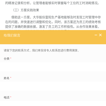
的精准记录和分析，让管理者能够实时掌握每个工位的工时消耗情况。
（三）方案实践效果
借助这一方案，大华股份富阳生产基地能够及时发现工时管理中存
在的问题，并快速进行调整和优化。同时，该方案还为员工的绩效考核
提供了准确的数据依据，激发了员工的工作积极性。从合作效果来看，
工位级精益工时方案有效助力了基地人效的提升。
（四）对行业的参考意义
对于其他希望通过数字化工具提升一线人员人效的企业来说，大华
与盖雅工场的这一合作案例具有重要的参考意义，也让更多企业看到了
劳动力管理解决方案在人效提升中的应用价值。
盖雅工场劳动力管理云产品更多介绍：
www.gaiaworks.cn
标签
制造业