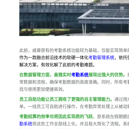
此前，威睿原有的考勤系统功能较为基础，仅能实现简单
作为一款融合前沿技术的软硬一体化
考勤管理系统
，依托
解决方案，有效化解了此前的考勤难题。
在数据管理方面，盖雅实时
考勤系统
展现出强大的优势。
常数据和流程，确保考勤数据的高度准确。同时，所有考
找与使用更加便捷高效。
员工自助功能让员工拥有了更强的自主管理能力。
通过用
单。一线员工可自助进行操作，在考勤异常处理上从被动
考勤结算的效率也将因此实现质的飞跃
。
原系统在假期额
勤系统
将这些工作全部线上化，并且极大简化了流程。系