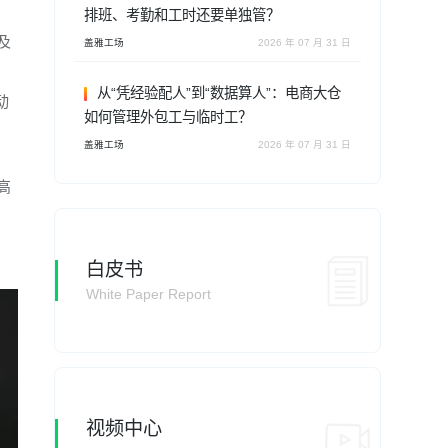
排班、考勤和工时还要单独管？
及
盖雅工场
2026 年 07 月 31 日
从“凭经验配人”到“数据算人”：电商大仓
动
如何管理外包工与临时工？
盖雅工场
2026 年 07 月 31 日
高
白皮书
White Paper Report
视频中心