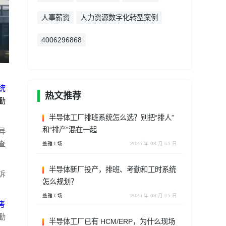
人事薪资
人力资源数字化转型案例
4006296868
统
热文推荐
勤
半导体工厂排班系统怎么选？别把“排人”
和“排产”混在一起
异
查
盖雅工场
2026 年 08 月 05 日
半导体新厂投产，排班、考勤和工时系统
诉
怎么规划？
盖雅工场
2026 年 08 月 05 日
考
勤
半导体工厂已有 HCM/ERP，为什么现场