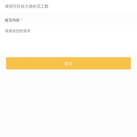
1. 智能化的排班流程：
结合行业客流模型和算法优化，实现排班与业
务需求的精准匹配。
2. 排班效果轻诊断：
通过班表的前后对比，快速识别排班差异，直观
定位优化点，提升排班效率。
3. ROI提升可视化：
精选门店运营关键指标，量化展示排班优化效果，
让ROI提升一目了然。
4. 排班结果高效导出与复用：
支持排班全流程数据和排人模板的一键
导出，简化复用流程，实现快速落地。
5. 简便的操作体验：
模拟店长排班逻辑，提供引导式操作和简化输入
输出逻辑，降低排班操作的复杂度，让排班变得简单易行。
试点门店用实践帮助F品牌验证了基于客流规律的灵活排班对提高门店
收入和提高人效的正向辅助作用，
进而为该企业后续推进面向集团所有
门店的
智能排班系统
奠定基础，减少落地阻力。