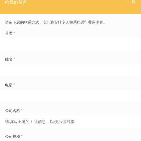
高效的人力运营。
试点AI排班助手，大获成功
在全部门店推广
智能排班系统
之前，F品牌出于内部因素考虑，先决定
在部分门店试点盖雅的AI排班助手。
因为相比于
智能排班系统
，AI排班助手直接模拟店长排班逻辑，提供引
导式操作和简化输入输出逻辑，降低排班操作的复杂度，让门店管理者
快速上手体验算法排班流程闭环和效果。
进入小程序，即刻体验「AI排班助手」
通过AI排班助手这种短频快的工具，
试点门店的店长能够在有限的资源
内做出兼顾业务、成本和体验的人员排班，提升门店运营绩效。