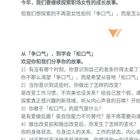
今年，我们要继续探索职场女性的成长故事。
但
我们想探索的不再是女性如何「争口气」，而是怎
从「争口气」，到学会「松口气」
欢迎你和我们分享你的故事。
1）有没有哪个时刻，你意识到自己的发条拧得太紧了
你不那么渴望「争口气」，而是希望从容地「松口气
2）当你意识到这些时，你做出了怎样的改变？
是改变工作习惯，不完美也没关系？给自己放个假，
探索真正感兴趣的新领域，听从内心声音的召唤？开
3）你敢于「松口气」的底气是什么？
是有爱做后盾？是自信能力不可替代？是不再需要向
4）做出改变前和做出改变后，你发生了怎样的变化？
你的身体状态、与身边人的关系、工作的状态、内心
5）对于暂时无法快步前进的她，你想说的一句话是什