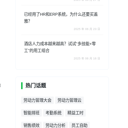
已经用了HR和ERP系统，为什么还要买盖
雅？
2025 年 06 月 23 日
酒店人力成本越来越高？试试“多技能+零
工”的用工组合
2025 年 06 月 16 日
始
热门话题
劳动力管理大会
劳动力管理云
智能排班
考勤系统
精益工时
销售绩效
劳动力分析
员工自助