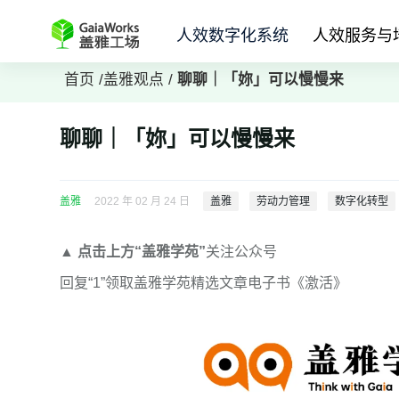
人效数字化系统
人效服务与
首页
/
盖雅观点
/
聊聊｜「妳」可以慢慢来
聊聊｜「妳」可以慢慢来
盖雅
2022 年 02 月 24 日
盖雅
劳动力管理
数字化转型
▲
点击上方“盖雅学苑”
关注公众号
回复
“1”
领取盖雅学苑
精选文章电子书
《激活》