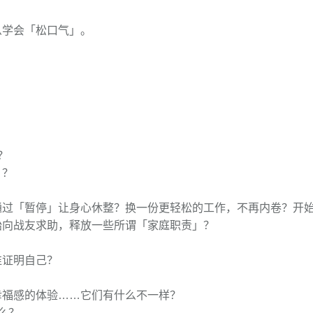
么学会「松口气」。
？
」？
通过「暂停」让身心休整？换一份更轻松的工作，不再内卷？开
始向战友求助，释放一些所谓「家庭职责」？
谁证明自己？
幸福感的体验……它们有什么不一样？
么？