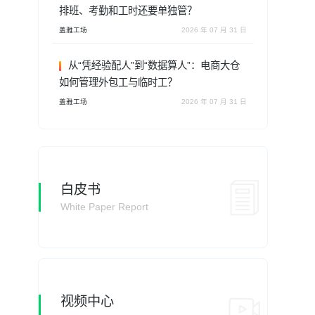
排班、考勤和工时还要单独管？
盖雅工场
2026 年 07 月 31 日
从“凭经验配人”到“数据算人”：电商大仓
如何管理外包工与临时工？
盖雅工场
2026 年 07 月 31 日
白皮书
White Paper Report
视频中心