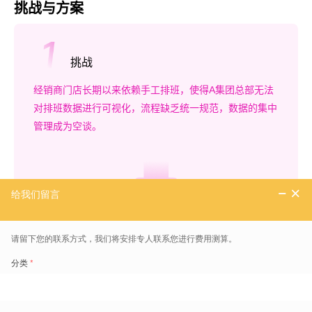
挑战与方案
挑战
经销商门店长期以来依赖手工排班，使得A集团总部无法
对排班数据进行可视化，流程缺乏统一规范，数据的集中
管理成为空谈。
解决方案
智能排班系统
能够根据门店历史客流数据、销售预测和员
工技能等级，优先安排高技能销售人员在客流高峰期上
班。基于数据的排班模式，有效提升了销售业绩，实现了
“业人财一体”的管理目标。