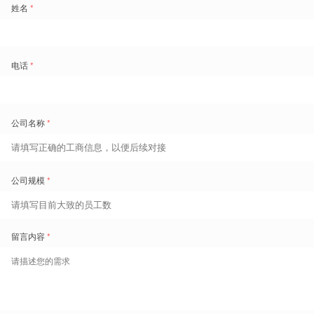
智能排班
在全球3C零售行业中，
A集团
以其卓越的品牌体验、极致的运
营效率和对零售细节的把控力，成为了难以超越的标杆。在中
国大陆市场，庞大的经销商门店网络是该企业实现业务触达的
核心阵地。
然而，
如何有效整合这些分散运营、相对自治的经销商门店，
并将其纳入A集团总部集中、数字化的管理体系中，
一直以来
都是企业面临的关键战略挑战。
特别是在当下，经济环境的复杂性使得经销商老板们开始面临
更严峻的成本考验。A集团总部也亟需通过系统工具，让经销
商经营管理数据统一可见、真实可查，进而确保整体品牌体验
和运营标准的一致性。
智能排班+仿生人脸识别打卡
驱动“人·货·场”的精准匹配