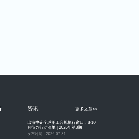
一份可落地的劳动力管理系统选型
Checklist：从功能到服务，帮你避开选
型中的那些坑
发布时间：2026-07-09
半导体工厂排班系统怎么选？别把“排
人”和“排产”混在一起
发布时间：2026-08-05
半导体新厂投产，排班、考勤和工时系
统怎么规划？
发布时间：2026-08-05
半导体工厂已有 HCM/ERP，为什么现
场排班、考勤和工时还要单独管？
发布时间：2026-07-31
从“凭经验配人”到“数据算人”：电商大仓
如何管理外包工与临时工？
持
资讯
更多文章>>
发布时间：2026-07-31
出海中企全球用工合规执行窗口，8-10
月待办行动清单 | 2026年第8期
发布时间：2026-07-31