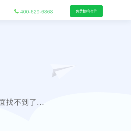
400-629-6868
免费预约演示
酒店旺季灵活用工排班：如何用系统自
动识别用工类型并规避合规风险
发布时间：2026-07-14
排班系统如何让劳动法合规从“事后救
火”变成“事前防火”
发布时间：2026-07-09
东南亚扩张，劳动力管理系统选型：从
合规到效率的实战考量
发布时间：2026-07-09