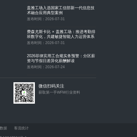
盖雅工场入选国家工信部新一代信息技
术融合应用典型案例
发布时间：2026-07-31
费森尤斯卡比 × 盖雅工场：推进考勤排
班数字化，共建敏捷智能人力运营体系
发布时间：2026-07-31
2026菲律宾用工合规实务预警：分区薪
资与节假日差异化薪酬解读
发布时间：2026-07-24
比CFO更早看到问题：CHO如何从
「业-人-财」数据里找人效黑洞？
微信扫码关注
发布时间：2026-07-24
获取第一手WFM行业资料
再突破｜盖雅成功完成30万人规模系统
压测，验证高并发、高稳定的系统承载
力
发布时间：2026-07-24
盖雅智能排班VS普通排班软件，究竟
数据
客流统计
有什么区别？