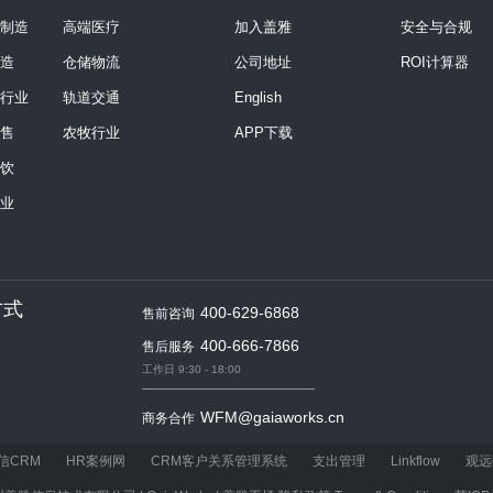
制造
高端医疗
加入盖雅
安全与合规
造
仓储物流
公司地址
ROI计算器
行业
轨道交通
English
售
农牧行业
APP下载
饮
业
方式
400-629-6868
售前咨询
400-666-7866
售后服务
工作日 9:30 - 18:00
WFM@gaiaworks.cn
商务合作
Privacy@gaiaworks.cn
隐私保护
信CRM
HR案例网
CRM客户关系管理系统
支出管理
Linkflow
观远