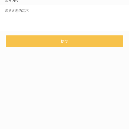
现在，一起体验盖雅工场的产品与服务
咨询热线：4006296868
立即免费预约
产品介绍
解决方案
技术与支持