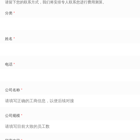
产品推荐
实时考勤
精益工时
据实时准确，异常自动校验，让
精确追踪工时控制劳动力成本，打
优
杂考勤变得更简单、更省钱
开工厂绩效的黑盒子，透明可视
灵
增
了解详情
了解详情
了