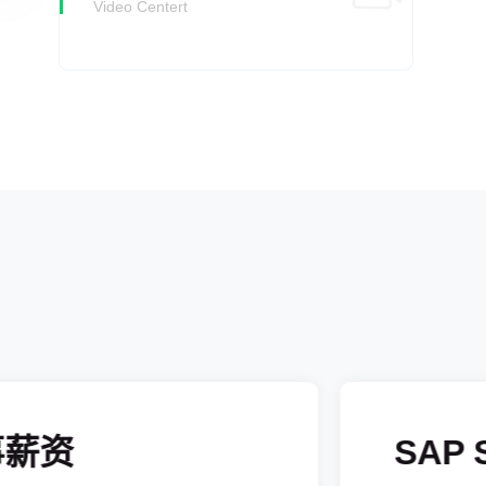
Video Centert
酒店旺季灵活用工排班：如何用系统
自动识别用工类型并规避合规风险
发布时间：
2026-07-14
排班系统如何让劳动法合规从“事后
救火”变成“事前防火”
发布时间：
2026-07-09
东南亚扩张，劳动力管理系统选型：
从合规到效率的实战考量
发布时间：
2026-07-09
一份可落地的劳动力管理系统选型
Checklist：从功能到服务，帮你避开
选型中的那些坑
发布时间：
2026-07-09
半导体工厂排班系统怎么选？别把
“排人”和“排产”混在一起
发布时间：
2026-08-05
半导体新厂投产，排班、考勤和工时
事薪资
SAP 
系统怎么规划？
发布时间：
2026-08-05