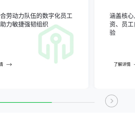
半导体工厂已有 HCM/ERP，为什么
混合劳动力队伍的数字化员工
涵盖核心
现场排班、考勤和工时还要单独管？
发布时间：
2026-07-31
，助力敏捷强韧组织
资、员工
验
从“凭经验配人”到“数据算人”：电商
大仓如何管理外包工与临时工？
发布时间：
2026-07-31
出海中企全球用工合规执行窗口，8-
10月待办行动清单 | 2026年第8期
情
了解详情
发布时间：
2026-07-31
盖雅工场入选国家工信部新一代信息
技术融合应用典型案例
发布时间：
2026-07-31
费森尤斯卡比 × 盖雅工场：推进考
勤排班数字化，共建敏捷智能人力运
营体系
发布时间：
2026-07-31
2026菲律宾用工合规实务预警：分
区薪资与节假日差异化薪酬解读