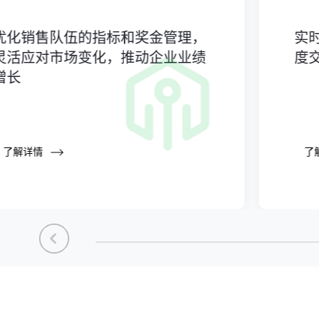
优化销售队伍的指标和奖金管理，
实
灵活应对市场变化，推动企业业绩
度
增长
了解详情
了