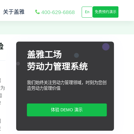
关于盖雅
400-629-6868
En
免费预约演示
险
盖雅工场
劳动力管理系统
超
我们始终关注劳动力管理领域，时刻为您创
时为
造劳动力管理价值
加
律
体验 DEMO 演示
国
校