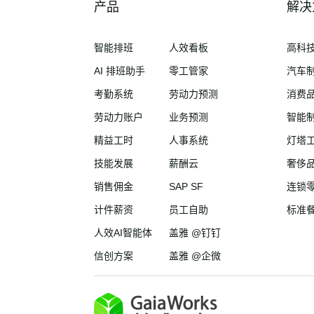
产品
解决
智能排班
人效看板
高科
AI 排班助手
零工管家
汽车
考勤系统
劳动力预测
消费
劳动力账户
业务预测
智能
精益工时
人事系统
灯塔
技能发展
薪酬云
奢侈
销售佣金
SAP SF
连锁
计件薪资
员工自助
标准
人效AI智能体
盖雅 @钉钉
信创方案
盖雅 @企微