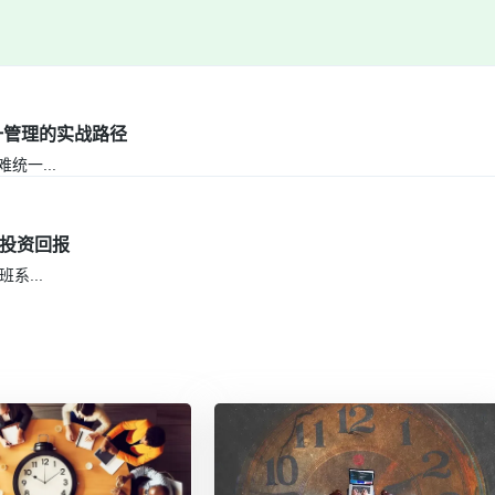
一管理的实战路径
难统一
...
的投资回报
排班系
...