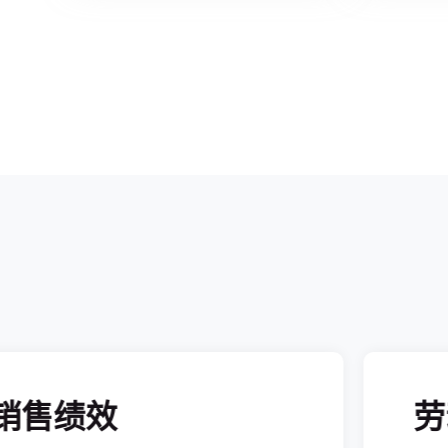
销售绩效
劳