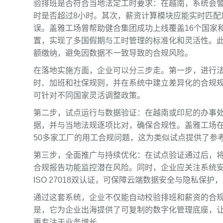
验排班是否符合当地法定工时要求：在越南，系统会警
时是否超过8小时。其次，薪资计算模块应能实时匹
误。盖雅工场曾帮助健合集团成功上线覆盖16个国家
置，实现了多国假期与工时管理的标准化和灵活性。
额缴纳，避免因数据不一致导致的合规风险。
在落地实施方面，企业可以分三步走。第一步，进行
时、加班和社保规则，并在系统中建立差异化的合规规
可针对不同国家灵活调整政策。
第二步，试点运行与数据验证：在越南或印尼的办事
据，并与当地法规逐项比对，确保合规性。盖雅工场
50多家工厂的用工合规问题，这为类似试点提供了参
第三步，全面推广与持续优化：在试点验证通过后，
合规报告功能监控潜在风险。同时，企业应关注系统安全
ISO 27018双认证，可保障云端数据安全与隐私保
通过这套系统，企业不仅能自动校验排班和薪资的合
是，它为企业出海提供了可复制的数字化管理底座，让企
更专注于业务增长。