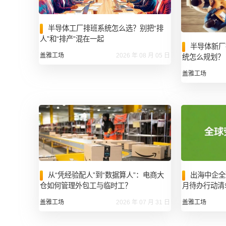
半导体工厂排班系统怎么选？别把“排
人”和“排产”混在一起
半导体新厂
盖雅工场
2026 年 08 月 05 日
统怎么规划？
盖雅工场
出海中企全
从“凭经验配人”到“数据算人”：电商大
月待办行动清单 
仓如何管理外包工与临时工？
盖雅工场
盖雅工场
2026 年 07 月 31 日