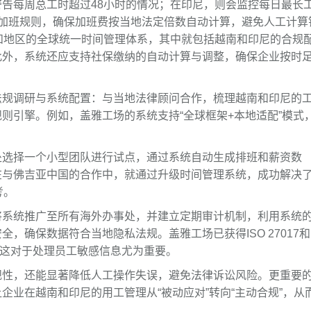
告每周总工时超过48小时的情况；在印尼，则会监控每日最长
配加班规则，确保加班费按当地法定倍数自动计算，避免人工计算
和地区的全球统一时间管理体系，其中就包括越南和印尼的合规
此外，系统还应支持社保缴纳的自动计算与调整，确保企业按时
法规调研与系统配置：与当地法律顾问合作，梳理越南和印尼的
则引擎。例如，盖雅工场的系统支持“全球框架+本地适配”模式
处选择一个小型团队进行试点，通过系统自动生成排班和薪资数
在与佛吉亚中国的合作中，就通过升级时间管理系统，成功解决
考。
将系统推广至所有海外办事处，并建立定期审计机制，利用系统
，确保数据符合当地隐私法规。盖雅工场已获得ISO 27017和
护，这对于处理员工敏感信息尤为重要。
规性，还能显著降低人工操作失误，避免法律诉讼风险。更重要
业在越南和印尼的用工管理从“被动应对”转向“主动合规”，从