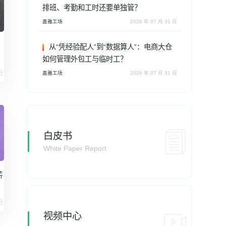
排班、考勤和工时还要单独管？
盖雅工场
2026 年 07 月 31 日
从“凭经验配人”到“数据算人”：电商大仓
如何管理外包工与临时工？
日
盖雅工场
2026 年 07 月 31 日
白皮书
White Paper Report
薪
日
视频中心