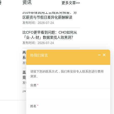
持
资讯
更多文章>>
发布时间：
2026-07-24
比CFO更早看到问题：CHO如何从
「业-人-财」数据里找人效黑洞？
发布时间：
2026-07-24
再突破｜盖雅成功完成30万人规模
系统压测，验证高并发、高稳定的系
统承载力
发布时间：
2026-07-24
盖雅智能排班VS普通排班软件，究
竟有什么区别？
发布时间：
2026-07-24
订单多了，该招人、加班还是调人？
员工贡献怎么算？
发布时间：
2026-07-24
不掌握工时数据，企业就管不住外包
工成本
发布时间：
2026-07-24