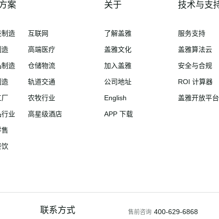
方案
关于
技术与支
技制造
互联网
了解盖雅
服务支持
制造
高端医疗
盖雅文化
盖雅算法云
品制造
仓储物流
加入盖雅
安全与合规
制造
轨道交通
公司地址
ROI 计算器
工厂
农牧行业
English
盖雅开放平台
品行业
高星级酒店
APP 下载
零售
餐饮
联系方式
400-629-6868
售前咨询