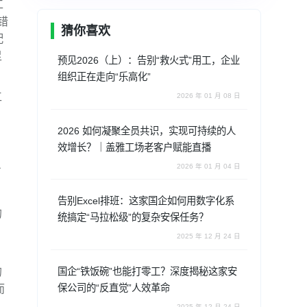
工
错
猜你喜欢
配
足
预见2026（上）：告别“救火式”用工，企业
组织正在走向“乐高化”
工
2026 年 01 月 08 日
，
2026 如何凝聚全员共识，实现可持续的人
效增长？｜盖雅工场老客户赋能直播
2026 年 01 月 04 日
了
告别Excel排班：这家国企如何用数字化系
的
统搞定“马拉松级”的复杂安保任务？
2025 年 12 月 24 日
的
国企“铁饭碗”也能打零工？深度揭秘这家安
保公司的“反直觉”人效革命
而
2025 年 12 月 24 日