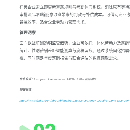
在英企业需立即更新算薪规则与考勤休假系统，消除原有等待
审批流”以阻断随意改班带来的罚款与补偿成本。可借助专业
管控效率，贴合企业劳动力管理需求。
管理洞察
面向欧盟薪酬透明监管趋势，企业可依托一体化劳动力及薪酬
统计、性别薪酬差距智能测算与底稿留痕。通过系统固化招聘
疵，同时满足年度薪酬报告与联合评估的数据调取需求。
信息来源：
European Commission、CIPD、Littler 国际律所
溯源链接：
https://www.cipd.org/en/about/blogs/eu-pay-transparency-directive-game-changer/