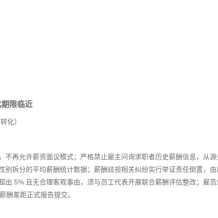
化期限临近
法转化）
，不再允许薪资面议模式；严格禁止雇主问询求职者历史薪酬信息，从源
性别拆分的平均薪酬统计数据；薪酬歧视相关纠纷实行举证责任倒置，由
出 5% 且无合理客观事由，须与员工代表开展联合薪酬评估整改；雇员
年度性别薪酬差距正式报告提交。