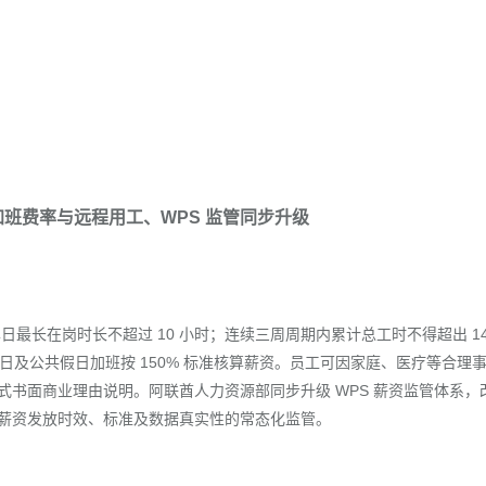
 加班费率与远程用工、WPS 监管同步升级
单日最长在岗时长不超过 10 小时；连续三周周期内累计总工时不得超出 14
息日及公共假日加班按 150% 标准核算薪资。员工可因家庭、医疗等合理
书面商业理由说明。阿联酋人力资源部同步升级 WPS 薪资监管体系，
薪资发放时效、标准及数据真实性的常态化监管。