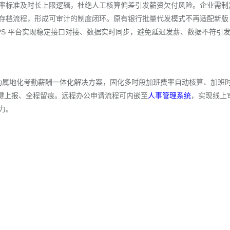
率标准及时长上限逻辑，杜绝人工核算偏差引发薪资欠付风险。企业需制
存档流程，形成可审计的制度闭环。原有银行批量代发模式不再适配新版
WPS 平台实现稳定接口对接、数据实时同步，避免延迟发薪、数据不符引
借助属地化考勤薪酬一体化解决方案，固化多时段加班费率自动核算、加班
一键上报、全程留痕。远程办公申请流程可内嵌至
人事管理系统
，实现线上
力。