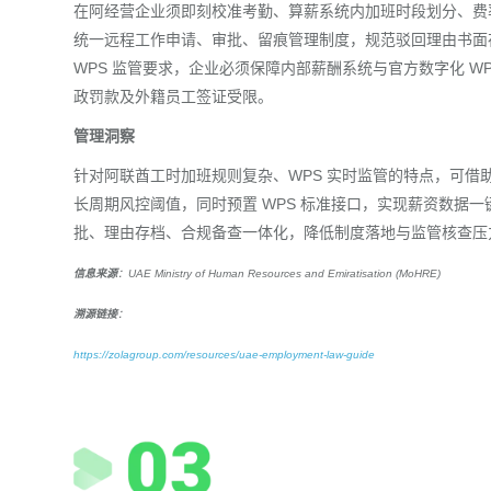
在阿经营企业须即刻校准考勤、算薪系统内加班时段划分、费
统一远程工作申请、审批、留痕管理制度，规范驳回理由书面
WPS 监管要求，企业必须保障内部薪酬系统与官方数字化 
政罚款及外籍员工签证受限。
管理洞察
针对阿联酋工时加班规则复杂、WPS 实时监管的特点，可
长周期风控阈值，同时预置 WPS 标准接口，实现薪资数据
批、理由存档、合规备查一体化，降低制度落地与监管核查压
信息来源
：UAE Ministry of Human Resources and Emiratisation (MoHRE)
溯源链接
：
https://zolagroup.com/resources/uae-employment-law-guide