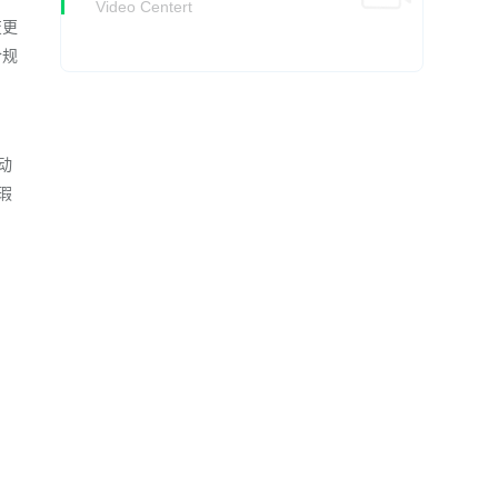
Video Centert
变更
合规
动
瑕