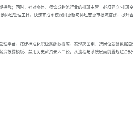
期拦截；同时，针对零售、餐饮或物流行业的排班主管，必须建立“排班
考勤排班管理工具，快速完成系统规则更新与排班变更审批流搭建，提升
管理平台，搭建标准化职级薪酬数据库，实现跨国别、跨岗位薪酬数据自
薪资披露模板、禁用历史薪资录入口径，从流程与系统层面前置规避合规