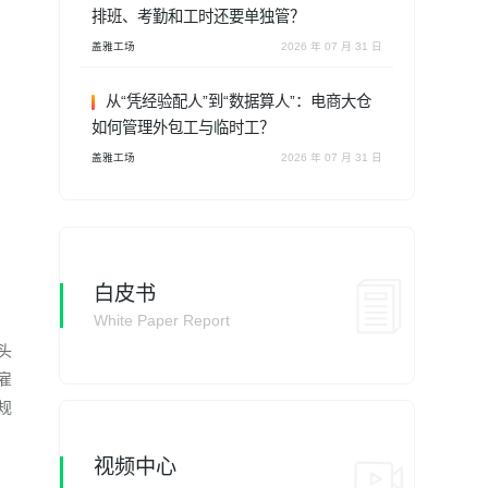
排班、考勤和工时还要单独管？
盖雅工场
2026 年 07 月 31 日
从“凭经验配人”到“数据算人”：电商大仓
如何管理外包工与临时工？
盖雅工场
2026 年 07 月 31 日
白皮书
White Paper Report
头
雇
规
视频中心