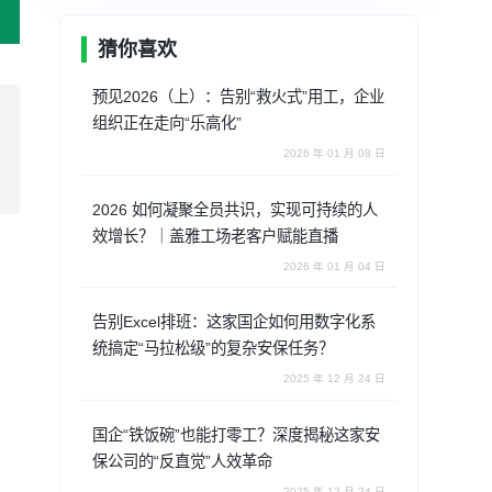
猜你喜欢
预见2026（上）：告别“救火式”用工，企业
组织正在走向“乐高化”
2026 年 01 月 08 日
2026 如何凝聚全员共识，实现可持续的人
效增长？｜盖雅工场老客户赋能直播
2026 年 01 月 04 日
告别Excel排班：这家国企如何用数字化系
统搞定“马拉松级”的复杂安保任务？
2025 年 12 月 24 日
国企“铁饭碗”也能打零工？深度揭秘这家安
保公司的“反直觉”人效革命
2025 年 12 月 24 日