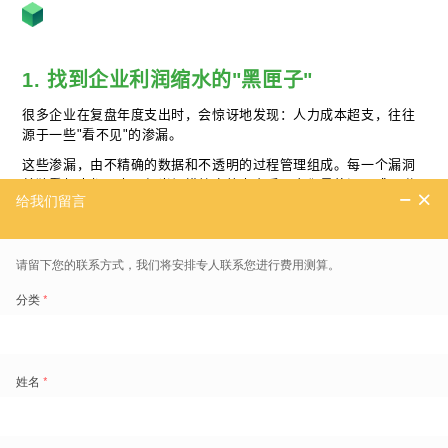
1. 找到企业利润缩水的"黑匣子"
很多企业在复盘年度支出时，会惊讶地发现：人力成本超支，往往
源于一些"看不见"的渗漏。
这些渗漏，由不精确的数据和不透明的过程管理组成。每一个漏洞
单独看起来都不大，但当规模效应放大之后，它们最终汇聚成吞噬
利润的黑洞。
剔除薪资水分：1% 的缺勤率，等于 1.2 亿元产值的凭空消失
传统考勤管理存在巨大的"人效黑箱"。以吉利科技集团的案例为
例，由于缺乏精准的地理围栏与设备绑定，部分子公司曾出现员
工"早退回家"或在宿舍异地打卡的管理风险。没有人在恶意造假，
但系统的缺位，让这种模糊带来的虚假工时悄然积累，并在规模效
应下被无限放大。
来算一笔账：一家人均产值 120 万元的企业，如果有 10,000 名员
工，缺勤率仅仅波动 1%——意味着每人每年只有 1% 的时间不在
岗——对应消失的产值，就是
1.2 亿元
。
这个数字，只是一个百分点。