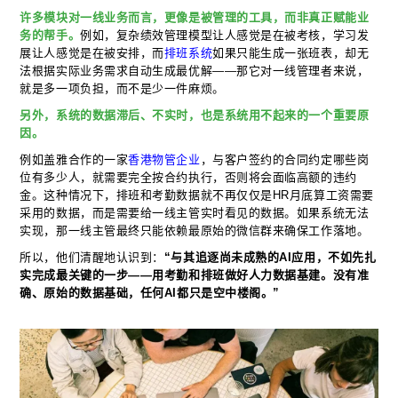
许多模块对一线业务而言，更像是被管理的工具，而非真正赋能业
务的帮手。
例如，复杂绩效管理模型让人感觉是在被考核，学习发
展让人感觉是在被安排，而
排班系统
如果只能生成一张班表，却无
法根据实际业务需求自动生成最优解——那它对一线管理者来说，
就是多一项负担，而不是少一件麻烦。
另外，系统的数据滞后、不实时，也是系统用不起来的一个重要原
因。
例如盖雅合作的一家
香港物管企业
，与客户签约的合同约定哪些岗
位有多少人，就需要完全按合约执行，否则将会面临高额的违约
金。这种情况下，排班和考勤数据就不再仅仅是HR月底算工资需要
采用的数据，而是需要给一线主管实时看见的数据。如果系统无法
实现，那一线主管最终只能依赖最原始的微信群来确保工作落地。
所以，他们清醒地认识到：
“与其追逐尚未成熟的AI应用，不如先扎
实完成最关键的一步——用考勤和排班做好人力数据基建。没有准
确、原始的数据基础，任何AI都只是空中楼阁。”