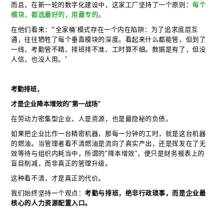
而且，在新一轮的数字化建设中，这家工厂坚持了一个原则：
每个
模块，都选最好的，用最专的。
在他们看来：“‘全家桶’模式存在一个内在陷阱：为了追求底层互
通，往往牺牲了每个垂直模块的深度。看起来什么都能管，但到了
一线，考勤管不精、排班排不准、工时算不细。数据是有了，但没
人信，也没人用。”
考勤排班，
才是企业降本增效的"第一战场"
在劳动力密集型企业，人是资源，也是最隐秘的负债。
如果把企业比作一台精密机器，那每一分钟的工时，就是这台机器
的燃油。当管理者看不清燃油是流向了真实产出，还是挥发在了无
效等待与组织内耗当中，所谓的"降本增效"，便只是财务报表上的
盲目削减，而非真正的管理升级。
这种看不清，才是真正的代价。
我们始终坚持一个观点：
考勤与排班，绝非行政琐事，而是企业最
核心的人力资源配置入口。