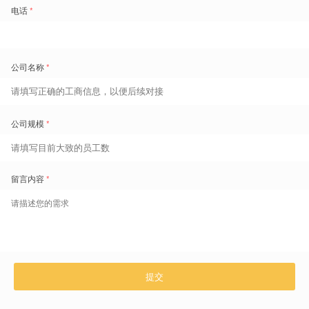
减少无效加班：每人 1 小时无效加班，等于 5000 万销售收入
加班费，是制造型企业最大的隐性成本之一。这笔钱很多时候花出
去了，却没有对应的产出。
以某全球知名光伏企业为例，其生产计划灵活多变，过去出勤工时
缺乏过程管控，导致每月支付的大量加班费，实际上来自员工未使
用的调休积累——调休没人管，自然转化成加班费；加班费发出去
了，生产线上却没有多出一件产品。
换算一下，一家万人工厂，若每人每月浪费 1 小时无效加班，在
5% 的净利率下，相当于损耗了超过8000万～1 亿元的经营收入。
对于一家 3,000 人规模的企业，若年加班费 1,000 万元，只要节省
25%，就是 250 万的纯利润——在 5% 的销售净利率下，这相当于
凭空创造了
5,000 万元的销售收入
。
这不是削减成本，而是找回失踪的利润。
合规风险规避：工时不合规，意味着失去国际订单
复杂的劳动法规则——连续工作天数、班次间隔、月度工时上限
——如果全靠管理者的大脑维护，出漏洞只是时间问题。没有哪位
排班经理能同时记住 63 条合规红线，在排班的同时还不出错。
盖雅合作的一家汽车电子企业，因超工时现象频发，员工考勤管理