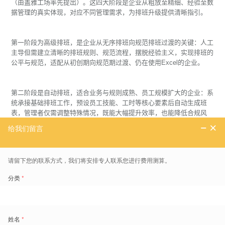
（由盖雅工场率先提出）。这四大阶段是企业从粗放至精细、经验至数
据管理的真实体现，对应不同管理需求，为排班升级提供清晰指引。
第一阶段为高级排班，是企业从无序排班向规范排班过渡的关键：人工
主导但需建立清晰的排班规则、规范流程，摆脱经验主义，实现排班的
公平与规范，适配从初创期向规范期过渡、仍在使用Excel的企业。
第二阶段是自动排班，适合业务与规则成熟、员工规模扩大的企业：系
统承接基础排班工作，预设员工技能、工时等核心要素后自动生成班
表，管理者仅需调整特殊情况，既能大幅提升效率，也能降低合规风
险，适配百人以上、业务固定的企业。
第三阶段为智能排班，也是多数企业追求的数字化阶段：区别于自动排
班的被动执行，系统会结合业务波动、人力成本、员工技能等多重因素
主动优化排班，实现人力资源最优配置，适配规模大、门店多、业务波
动明显的企业。
第四阶段是人力规划，作为排班管理的最高阶段，需与企业长期战略绑
定：通过排班数据分析预测人力需求，为招聘、培训、成本管控提供决