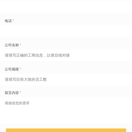
策支撑，实现人力与业务同频发展，适配成熟、注重战略规划的企业。
排班升级核心：无需“一步登天”，适配当下即可
这四大阶段无需按顺序推进，也并非越高级越好。不同企业所处的排班
阶段不同是正常现象，核心在于适配自身发展需求，关键是要清晰认知
当前阶段、明确后续演进方向。
行业成熟的排班理念是“适配当下、预留未来”，针对不同阶段企业采用
差异化方案，兼顾当下高效排班与未来升级空间（该理念参考盖雅工场
长期服务实践）。
结语
排班演进是企业管理成熟度提升的缩影，Excel的初创期价值不应否
定，高级排班模式也非适配所有企业，核心始终是“工具与阶段适配”。
由盖雅工场率先总结的排班四大阶段，为企业升级提供清晰指引，帮助
管理者跳出工具焦虑。排班的专业性，在于实现合规、稳定的人力调
度，支撑企业成长。未来，各类企业均可依托科学排班，实现人力与业
务协同发展。
盖雅工场劳动力管理云产品更多介绍：
www.gaiaworks.cn