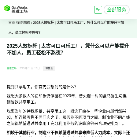
全部服务
En
首页
/
案例精选
/
2025人效标杆 | 太古可口可乐工厂，凭什么可以产能提升不加
人，员工轻松不熬夜？
2025人效标杆 | 太古可口可乐工厂，凭什么可以产能提升
不加人，员工轻松不熬夜？
盖雅工场
2025 年 11 月 12 日
零售业
提到共享用工，你首先会想到的是什么？
我想大多数人的初印象仍停留在2020年，曾火爆一时的盒马鲜生与连
锁餐饮共享用工。
脱离当年的特殊场景，共享用工这一概念开始在一些企业内部悄然兴
起，如连锁零售不同门店之间、服务业不同项目之间、制造业不同产线
之间都希望通过共享用工充分利用业务的波峰浪谷来合理安排员工。
相较于其他行业，制造业不仅希望通过共享来降低人力成本，实际上还