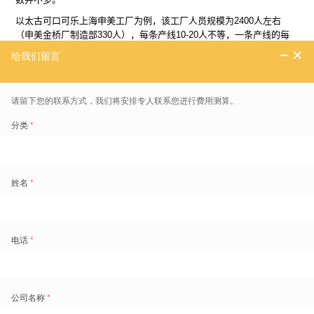
以太古可口可乐上海申美工厂为例，该工厂人员规模为2400人左右
（申美金桥厂制造部330人），每条产线10-20人不等，一条产线的每
个班次10人左右。
对任何一家拥有着成熟管理和运营模式的企业而
言，这种规模的排班并不是一件难事，依赖人脑似乎也可以快速完成。
但与我们的认知相冲突的是，太古可口可乐却早在2020年制定劳动力
管理数字化的蓝图时，就将自动化共享排班纳入其中了，并与盖雅进行
了探讨和上线规划。
他们深知共享用工背后的排班“复杂度”。
共享用工对精细化管理程度要求只会更高，精细化不仅体现于考虑各种
限制规则，而且更重要的是需要对排班影响因子进行优先级排序
（如下
图示例）
。