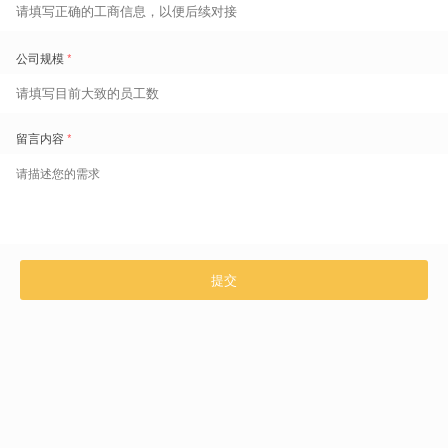
首先，员工工时可用性与岗位需求相匹配。
太古可口可乐的产线排班采用三班 （3 个班组）两倒 （2个早晚班）的
方式进行排班，每个班组在一段时间所上的班次是固定的（如下）。
1. 班组：早早晚晚休休早早晚晚休休
2. 班组：晚晚休休早早晚晚休休早早
3. 班组：休休早早晚晚休休早早晚晚
在固有班次下，如果某一岗位人员不足，首先可以从产线从休息班
借调员工，仍然不足，便可从其他产线借调员工。
其次，借调过程中也需考虑员工技能与岗位匹配度。
目前，太古可口可乐每条产线20位员工大概可以被分成6个不同的岗
位，有些产线不允许夜间生产，有些特殊岗位对员工的熟练等级有着明
确要求。除此之外，排班约束条件中还有一些非强制因素，如“优先连
续排休”“工时对冲”。
总之，要完整考虑所有规则，筛选出最优的班次，这个过程就必然涉及