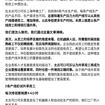
和员工中想办法。
在太古可口可乐上海申美工厂，目前有6条汽水生产线，每条产线生产
的产品不同，生产需求也不同。
这意味着生产压力大的产线可以从其他
产线借调员工、增加排班，以此争取更多生产时间。本质上就是让各产
线用工和排班打通共享。
他们是怎么做的，我们通过这篇文章揭晓。
其次，从员工的培养发展的角度来看，在机器换人后，所需要的高技能
熟练工不仅招聘困难，而且培养周期较长，
企业因此对员工的稳定性要
求更高了，培养发展计划首先关注的也是现有员工，希望让员工成为多
技能员工，并匹配相应的激励和发展计划，而不是招更多人。这种理念
也是产线共享用工的重要驱动因素。
在业务和人才发展需求双向驱动下，
太古可口可乐认为共享用工将成为
企业要推动重要事项，同时也是一件难而正确的事。
由于跨产线共享用
工管理受制的规则和因素较多，管理的复杂度直线上升，因此对企业的
管理精细化程度和数字化基础都提出了更高要求。
2条产线初试共享用工
每次排班要耗费4-6小时
太古可口可乐算是走在了机器换人和自动化生产的前列，他们工厂的人
数并不多。