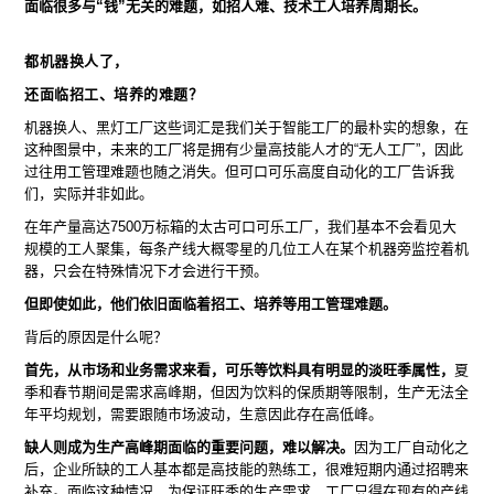
面临很多与“钱”无关的难题，如招人难、技术工人培养周期长。
都机器换人了，
还面临招工、培养的难题？
机器换人、黑灯工厂这些词汇是我们关于智能工厂的最朴实的想象，在
这种图景中，未来的工厂将是拥有少量高技能人才的“无人工厂”，因此
过往用工管理难题也随之消失。但可口可乐高度自动化的工厂告诉我
们，实际并非如此。
在年产量高达7500万标箱的太古可口可乐工厂，我们基本不会看见大
规模的工人聚集，每条产线大概零星的几位工人在某个机器旁监控着机
器，只会在特殊情况下才会进行干预。
但即使如此，他们依旧面临着招工、培养等用工管理难题。
背后的原因是什么呢？
首先，从市场和业务需求来看，可乐等饮料具有明显的淡旺季属性，
夏
季和春节期间是需求高峰期，但因为饮料的保质期等限制，生产无法全
年平均规划，需要跟随市场波动，生意因此存在高低峰。
缺人则成为生产高峰期面临的重要问题，难以解决。
因为工厂自动化之
后，企业所缺的工人基本都是高技能的熟练工，很难短期内通过招聘来
补充。面临这种情况，为保证旺季的生产需求，工厂只得在现有的产线