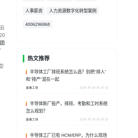
人事薪资
人力资源数字化转型案例
4006296868
理云
20
团
广
热文推荐
转型
半导体工厂排班系统怎么选？别把“排人”
和“排产”混在一起
、
盖雅工场
2026 年 08 月 05 日
半导体新厂投产，排班、考勤和工时系统
怎么规划？
盖雅工场
2026 年 08 月 05 日
半导体工厂已有 HCM/ERP，为什么现场