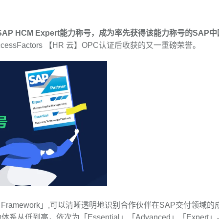
P HCM Expert能力称号，成为率先获得该能力称号的SAP中
cessFactors 【HR 云】OPC认证后收获的又一重磅荣誉。
amework
」
,可以清晰透明地识别合作伙伴在SAP交付领域的
力体系从低到高，依次为
「
Essential
」
「
Advanced
」
「
Expert
」