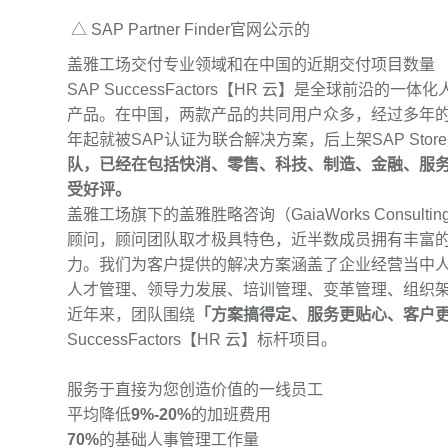
△ SAP Partner Finder官网公示的
盖雅工场交付专业领域和在中国的近期交付项目数量
SAP SuccessFactors【HR 云】是全球前沿的
产品。在中国，两款产品的共同用户众多，经过多年的实践打
年起就被SAP认证为联合解决方案，后上架SAP Sto
队，已经在包括快消、零售、科技、制造、金融、服
受好评。
盖雅工场旗下的盖雅胜略咨询
（GaiaWorks Consultin
顾问，顾问团队取才极具特色，近半数成员拥有丰富的
力。我们为客户提供的解决方案涵盖了企业经营当中
人才管理、领导力发展、培训管理、变革管理、组织
近年来，团队围绕
「方案搞得定、服务更贴心、客户
SuccessFactors【HR 云】标杆项目。
服务于直接为您创造价值的一线员工
平均降低
9%-20%
的加班费用
70%
的基础人事管理工作量