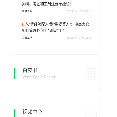
排班、考勤和工时还要单独管？
盖雅工场
2026 年 07 月 31 日
从“凭经验配人”到“数据算人”：电商大仓
如何管理外包工与临时工？
盖雅工场
2026 年 07 月 31 日
白皮书
White Paper Report
视频中心