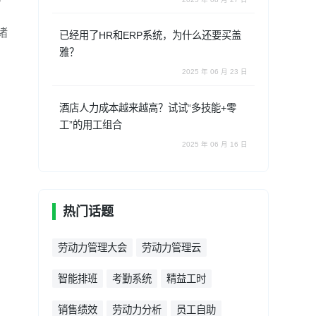
诸
已经用了HR和ERP系统，为什么还要买盖
雅？
2025 年 06 月 23 日
酒店人力成本越来越高？试试“多技能+零
工”的用工组合
2025 年 06 月 16 日
热门话题
劳动力管理大会
劳动力管理云
智能排班
考勤系统
精益工时
销售绩效
劳动力分析
员工自助