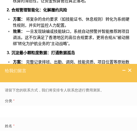
核算的滞后性，让资金预算管控真正落地。
2. 合规管理智能化：化解履约风险
方案：
将复杂的合约要求（如技能证书、休息规则）转化为系统硬
性规则，并实时监控人力配置。
效果：
一旦发现缺编或技能缺口，系统自动预警并智能推荐跨项目
调派。这不仅满足了香港地区的高位合规要求，更将合规从“被动捆
绑”转化为护航业务的“主动战略”。
3. 沉淀最小颗粒度数据：打通数据孤岛
方案：
完整记录排班、出勤、调岗、技能资质、项目位置等原始数
据，建立全域可视的数据资产。
效果：
通过统一的技能标签体系，高效关联人员能力与岗位需求，
支持动态调度和质量追溯，打破项目间的信息壁垒。
三、 长期价值：从“人头管理”迈向“人才经营”
通过本次WFM项目的实施，企业不仅解决了当下的运营难题，更明确
了未来基于数据驱动的两大竞争优势：
构建弹性人力资源池（灵活用工）：
依托系统积累的地理位置与技能数据，搭建内部兼职资源池。在突
发缺编时，快速匹配“就近、技能对口”的员工，未来甚至可覆盖工
程维修等专业领域，实现人力资源的最大化利用。