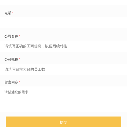
建立蓝领质量画像（品牌溢价）：
基于长期沉淀的数据，为员工构建包含技能等级、服务记录、合规
表现的“质量画像”。这不仅是内部管理工具，更是向客户证明服务
专业性、实现市场差异化和品牌溢价的核心资产。
四、 总结
对于劳动密集型的物业行业，
“没有准确、原始的数据基础，任何AI都
只是空中楼阁。”
该企业的实践证明，通过盖雅工场WFM系统扎实完成数据基建，将人
的价值数字化、结构化，是企业从“成本负担”转向“竞争资产”，在未来
实现智能化运营的必经之路。
盖雅工场劳动力管理云产品更多介绍：
www.gaiaworks.cn
标签
智能排班
精细化