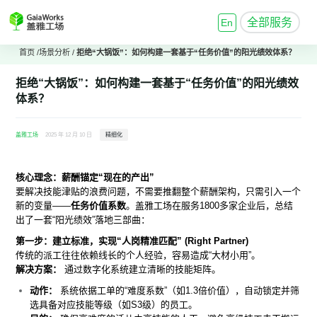
全部服务
En
首页
/
场景分析
/
拒绝“大锅饭”：如何构建一套基于“任务价值”的阳光绩效体系？
拒绝“大锅饭”：如何构建一套基于“任务价值”的阳光绩效
体系？
盖雅工场
2025 年 12 月 10 日
精细化
核心理念：薪酬锚定“现在的产出”
要解决技能津贴的浪费问题，不需要推翻整个薪酬架构，只需引入一个
新的变量——
任务价值系数
。盖雅工场在服务1800多家企业后，总结
出了一套“阳光绩效”落地三部曲：
第一步：建立标准，实现“人岗精准匹配” (Right Partner)
传统的派工往往依赖线长的个人经验，容易造成“大材小用”。
解决方案：
通过数字化系统建立清晰的技能矩阵。
动作：
系统依据工单的“难度系数”（如1.3倍价值），自动锁定并筛
选具备对应技能等级（如S3级）的员工。