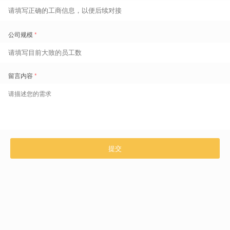
扫码了解更多
咨询热线 400-629-6868
上一篇 文章
制造业薪酬“内卷”：为什么每年数百万的技能津贴，反而养了“闲人”？
许多制造企业面临“技能津贴失效”的困局：投入数百万鼓励考证，
...
下一篇 文章
大华股份的人效变革：当“价值工时”取代“职级工资”，发生了什么？
在利润收窄的当下，制造业如何通过数字化手段提升人效？本文以大
...
相关推荐文章
半导体工厂排班系统