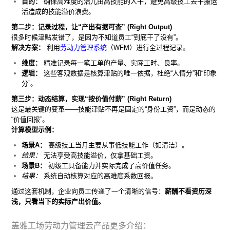
目的：
确保高难度的活儿由高技能的人干，避免高级技工去干搬运
活造成的技能溢价浪费。
第二步：记录过程，让“产出有据可查” (Right Output)
很多时候津贴发错了，是因为不知道员工“到底干了没有”。
解决方案：
利用
劳动力管理系统
（WFM）进行全过程记录。
维度：
精准记录每一笔工单的产量、实际工时、良率。
逻辑：
这些客观数据是核算津贴的唯一依据，杜绝“人情分”和“印象
分”。
第三步：动态结算，实现“按价值付薪” (Right Return)
这是最关键的变革——技能津贴不再是固定的“身份工资”，而是动态的
“价值回报”。
计算模型示例：
场景A：
高级技工当月主要从事低技能工作（如清洁）。
结果：
无法享受高技能溢价，仅拿基础工资。
场景B：
初级工具备能力并实际完成了高价值任务。
结果：
系统自动核算对应的高难度系数回报。
通过这套机制，企业向员工传递了一个清晰的信号：
薪酬不看资历深
浅，只看当下的实际产出价值。
盖雅工场劳动力管理云产品更多介绍：