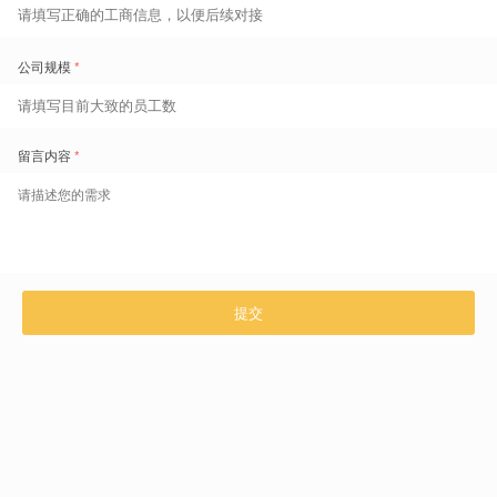
扫码了解更多
咨询热线 400-629-6868
上一篇 文章
从成本中心到利润中心：清晰数据如何驱动企业盈利能力？
精准报价是企业竞争力的关键。本文阐述企业如何利用「盖雅劳动力
...
下一篇 文章
拒绝“大锅饭”：如何构建一套基于“任务价值”的阳光绩效体系？
面对制造业“同工不同酬”的公平性质疑，盖雅工场提出“5 Ri
...
相关推荐文章
半导体工厂排班系统
怎么选？别把“排人”和“排
半导体工厂已有
半导体新厂投产，排