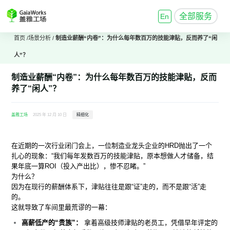
全部服务
En
首页
/
场景分析
/
制造业薪酬“内卷”：为什么每年数百万的技能津贴，反而养了“闲
人”？
制造业薪酬“内卷”：为什么每年数百万的技能津贴，反而
养了“闲人”？
盖雅工场
2025 年 12 月 10 日
精细化
在近期的一次行业闭门会上，一位制造业龙头企业的HRD抛出了一个
扎心的现象：“我们每年发数百万的技能津贴，原本想做人才储备，结
果年底一算ROI（投入产出比），惨不忍睹。”
为什么？
因为在现行的薪酬体系下，津贴往往是跟“证”走的，而不是跟“活”走
的。
这就导致了车间里最荒谬的一幕：
高薪低产的“贵族”：
拿着高级技师津贴的老员工，凭借早年评定的