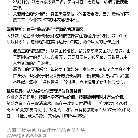
S级身份，领着高额系数工资，实际却在干着搬运、清洁等低技能
工作。
关键岗位的“外包”：
真正需要高技能的苦活累活，因为“贵族”们不
愿意干，企业不得不额外花钱请外包。
深度解析：由于“静态评价”导致的管理盲区
大多数制造企业的薪酬设计逻辑依然停留在“静态身份”时代（如S1-S9
职级体系）。这种逻辑在实际运行中制造了两个巨大的管理黑洞：
老员工的“舒适区”：
随着工龄增长，部分高职级员工动力衰退。由
于薪酬锚定的是“过去的资历”，只要身份在，钱照拿，导致高成本
人力资源的严重浪费。
新员工的“天花板”：
年轻员工体能好、意愿强，承担了高强度的生
产任务。但受限于职级晋升的漫长周期，他们的收入与高产出严重
不匹配。这种“干得多拿得少”的倒挂，直接逼走了新生代劳动力。
破局思路：从“为身份付费”到“为价值付费”
企业必须意识到：
技能本身不产生价值，技能被使用时才产生价值。
解决之道不在于取消津贴，而在于改变支付逻辑——将“发给拥有技能
的人”转变为“发给使用了技能的工时”。只有将激励锚点从“过去”移到“现
在”，才能打破大锅饭，实现真正的降本增效。
盖雅工场劳动力管理云产品更多介绍：
www.gaiaworks.cn