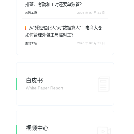
排班、考勤和工时还要单独管？
盖雅工场
2026 年 07 月 31 日
从“凭经验配人”到“数据算人”：电商大仓
如何管理外包工与临时工？
盖雅工场
2026 年 07 月 31 日
白皮书
White Paper Report
视频中心