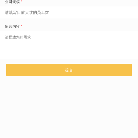
产品推荐
智能排班
实时考勤
算法云实现多种优化目标，数据洞
数据实时准确，异常自动校验，让
察助力企业转型决策，开箱即用
复杂考勤变得更简单、更省钱
了解详情
了解详情