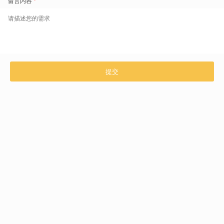
现在，一起体验盖雅工场的产品与服务
咨询热线：4006296868
立即免费预约
产品介绍
解决方案
技术与支持