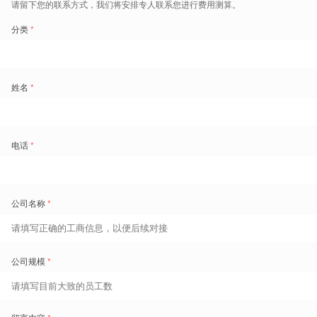
产品推荐
SAP
SuccessFactors
的数字化员工
涵盖核心人事信息、排班考勤薪
组织
资、员工自助全流程，全新云端体
验
了解详情