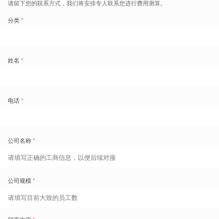
产品推荐
SAP
SuccessFactors
的数字化员工
涵盖核心人事信息、排班考勤薪
组织
资、员工自助全流程，全新云端体
验
了解详情