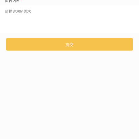
现在，一起体验盖雅工场的产品与服务
咨询热线：4006296868
立即免费预约
产品介绍
解决方案
技术与支持