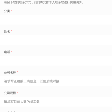
印度
劳动基准：印度新《劳动法典》推进全面落地，放开12小
时弹性工时与四天工作制
裁判日期
：2026-04（各邦细则陆续出台，进入合规准备期）
政策简述
印度政府正在全力推进四大劳工法典的落地，其中《职业安全、健康和
工作条件法典》在工时方面引入了极大灵活性，允许雇主将每日正常工
作时间上限从8小时延长至12小时，各邦最终实施细则可能存在差异，
出海企业需以运营所在地最新法规为准。在确保每周总工时不超过48
小时的前提下，企业可合法推行“四天工作制”并提供3天连续休息日，
该模式非强制，需经企业与员工双方同意，同时加班需按双倍工资支
付。
合规与企业影响
出海印度的中资制造型企业（如3C电子代工厂）可借此契机重新规划
产线排班策略（如采用做四休三的集中排产模式），但必须重新审视加