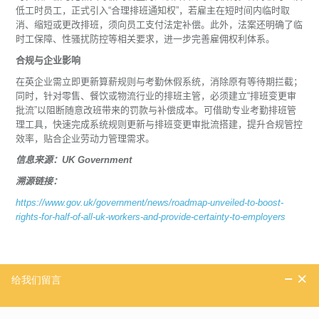
低工时员工，正式引入“合理排班通知权”，若雇主在短时间内临时取
消、缩短或更改排班，须向员工支付法定补偿。此外，法案还明确了临
时工保障、性骚扰防控等相关要求，进一步完善雇佣权利体系。
合规与企业影响
在英企业需立即更新算薪规则与考勤休假系统，消除原有等待期拦截；
同时，针对零售、餐饮或物流行业的排班主管，必须建立“排班变更审
批流”以阻断随意改班带来的罚款与补偿成本。可借助专业考勤排班管
理工具，快速完成系统规则更新与排班变更审批流搭建，提升合规管控
效率，贴合企业劳动力管理需求。
信息来源：UK Government
溯源链接：
https://www.gov.uk/government/news/roadmap-unveiled-to-boost-
rights-for-half-of-all-uk-workers-and-provide-certainty-to-employers