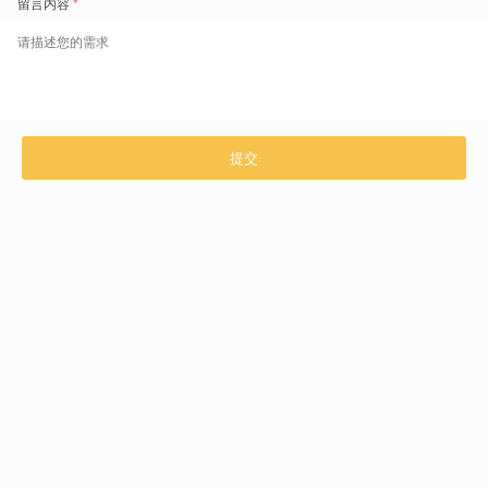
班费计算基准，并确保获得员工书面同意，避免引发当地工会罢工。可
借助专业劳动力管理工具，优化排班方案，兼顾合规性与生产效率。
信息来源
：印度劳工与就业部（Ministry of Labour & Employment）
溯源链接
：
https://labour.gov.in/labour-codes
澳大利亚
薪酬福利：澳大利亚税务局发布发薪日缴纳养老金最新实施指引
生效日期
：2026-04-15
政策简述
澳大利亚税务局针对即将在2026年7月1日生效的发薪日缴纳养老金法