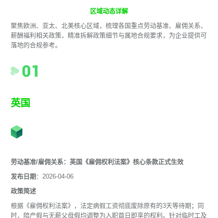
区域动态详解
聚焦欧洲、亚太、北美核心区域，梳理各国重点劳动基准、雇佣关系、
薪酬福利相关政策，精准拆解政策细节与属地合规要求，为企业提供可
落地的合规参考。
英国
劳动基准/雇佣关系：英国《雇佣权利法案》核心条款正式生效
发布日期
：2026-04-06
政策简述
根据《雇佣权利法案》，法定病假工资彻底废除原有的3天等待期；同
时，陪产假与无薪父母假均调整为入职首日即享的权利。针对临时工及