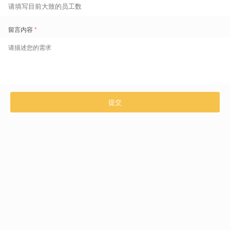
在计算越南加班费时，企业需注意：国定假日的 300% 补偿是不包含
原本法定带薪薪资的。 换言之，员工在节假日加班，其实际到手工资
应为平日的
400%
。这一细节是劳资纠纷的高发区，务必在算薪逻辑中
预设准确。
夜间加班叠加公式为夜间加班工资 = [正常工资 × 加班费率] + [正常工
资 × 30%] + [正常工资 × 加班费率 × 20%]。
这意味着夜间加班的额外
津贴是基于“加班后”的基数进行 20% 叠加的，计算极其复杂。
限制或禁止安排加班/夜班的人群：
未成年员工：原则上不得安排未满18周岁的员工加班或夜间工作；
对15-18周岁员工，仅在法律允许的特定岗位且严格限额的情况下方