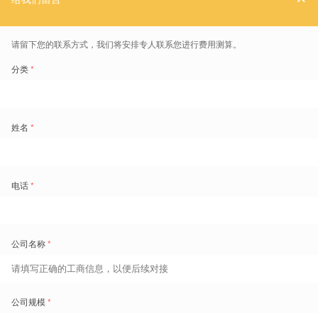
续表
工时与加班规则
根据越南劳动法，每位员工每日的工作时长一般不超过8小时，且一周
的总工作时间不应超过48小时。用人单位在安排加班时需遵守总时长
上限：每日（含加班）不超过12小时；每月加班不超过40小时；年度
加班不超过200小时（特定行业可至300小时）。
此外，员工在连续工作六日后，应获得至少一天的休息。若无法满足此
要求，则雇主需确保员工每月至少有四天的平均休息日。