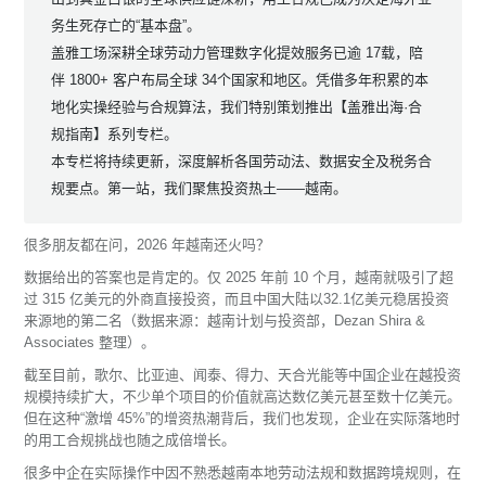
务生死存亡的“基本盘”。
盖雅工场深耕全球劳动力管理数字化提效服务已逾 17载，陪
伴 1800+ 客户布局全球 34个国家和地区。凭借多年积累的本
地化实操经验与合规算法，我们特别策划推出【盖雅出海·合
规指南】系列专栏。
本专栏将持续更新，深度解析各国劳动法、数据安全及税务合
规要点。第一站，我们聚焦投资热土——越南。
很多朋友都在问，2026 年越南还火吗？
数据给出的答案也是肯定的。仅 2025 年前 10 个月，越南就吸引了超
过 315 亿美元的外商直接投资，而且中国大陆以32.1亿美元稳居投资
来源地的第二名（数据来源：越南计划与投资部，Dezan Shira &
Associates 整理）。
截至目前，歌尔、比亚迪、闻泰、得力、天合光能等中国企业在越投资
规模持续扩大，不少单个项目的价值就高达数亿美元甚至数十亿美元。
但在这种“激增 45%”的增资热潮背后，我们也发现，企业在实际落地时
的用工合规挑战也随之成倍增长。
很多中企在实际操作中因不熟悉越南本地劳动法规和数据跨境规则，在