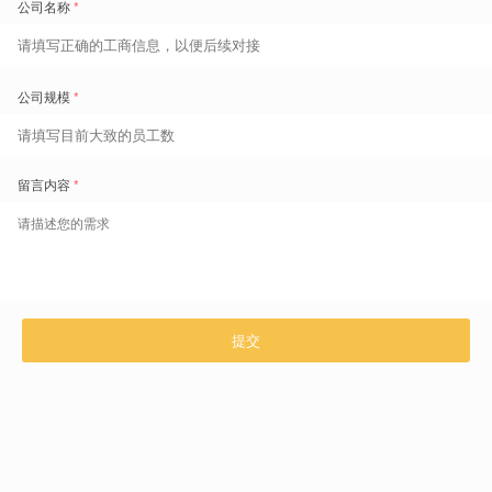
扫码了解更多
咨询热线 400-629-6868
上一篇 文章
零售、物流、餐饮行业如何用“智能抢班”提升20%人效？
面对2025年灵活用工市场“抢班”常态化的挑战，传统派班模式
...
下一篇 文章
既要合规又要效率？揭秘困扰全球化企业的“不可能三角”死结
盖雅工场重磅发布《2026全球劳动力管理白皮书》，深度解析越
...
相关推荐文章