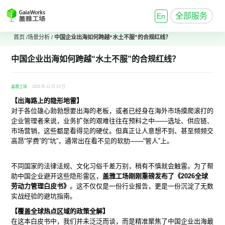
全部服务
En
首页
/
场景分析
/
中国企业出海如何跨越“水土不服”的合规红线？
中国企业出海如何跨越“水土不服”的合规红线？
盖雅工场
2025 年 12 月 23 日
【出海路上的隐形地雷】
对于各位雄心勃勃想要出海的老板，或者已经身在海外市场摸爬滚打的
企业管理者来说，业务扩张的艰难往往在预料之中——选址、供应链、
市场营销，这些都是看得见的硬仗。但真正让人意想不到、甚至频频交
高昂“学费”的“坑”，通常出在看不见的软肋——“管人”上。
不同国家的法律法规、文化习俗千差万别，稍有不慎就会触雷。为了帮
助中国企业避开这些隐形雷区，
盖雅工场刚刚重磅发布了《2026全球
劳动力管理白皮书》
。这不仅仅是一份行业报告，更是一份沉淀了无数
实战经验的避坑指南。
【覆盖全球热点区域的政策全解】
在这本白皮书中，我们并未泛泛而谈，而是精准聚焦了中国企业出海最