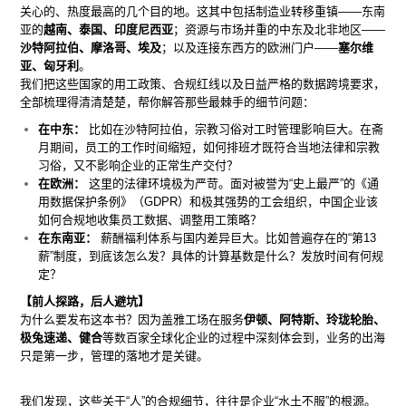
关心的、热度最高的几个目的地。这其中包括制造业转移重镇——东南
亚的
越南、泰国、印度尼西亚
；资源与市场并重的中东及北非地区——
沙特阿拉伯、摩洛哥、埃及
；以及连接东西方的欧洲门户——
塞尔维
亚、匈牙利
。
我们把这些国家的用工政策、合规红线以及日益严格的数据跨境要求，
全部梳理得清清楚楚，帮你解答那些最棘手的细节问题：
在中东：
比如在沙特阿拉伯，宗教习俗对工时管理影响巨大。在斋
月期间，员工的工作时间缩短，如何排班才既符合当地法律和宗教
习俗，又不影响企业的正常生产交付？
在欧洲：
这里的法律环境极为严苛。面对被誉为“史上最严”的《通
用数据保护条例》（GDPR）和极其强势的工会组织，中国企业该
如何合规地收集员工数据、调整用工策略？
在东南亚：
薪酬福利体系与国内差异巨大。比如普遍存在的“第13
薪”制度，到底该怎么发？具体的计算基数是什么？发放时间有何规
定？
【前人探路，后人避坑】
为什么要发布这本书？因为盖雅工场在服务
伊顿、阿特斯、玲珑轮胎、
极兔速递、健合
等数百家全球化企业的过程中深刻体会到，业务的出海
只是第一步，管理的落地才是关键。
我们发现，这些关于“人”的合规细节，往往是企业“水土不服”的根源。