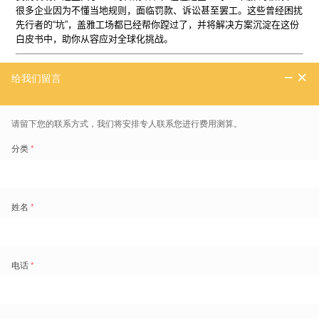
很多企业因为不懂当地规则，面临罚款、诉讼甚至罢工。这些曾经困扰
先行者的“坑”，盖雅工场都已经帮你蹚过了，并将解决方案沉淀在这份
白皮书中，助你从容应对全球化挑战。
盖雅工场劳动力管理云产品更多介绍：
www.gaiaworks.cn
标签
免费领取劳动力管理地图
1800+
的痛点场景重现和典范实践
超