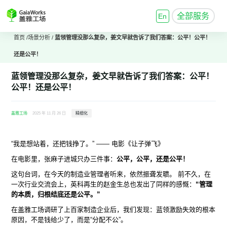
全部服务
En
首页
/
场景分析
/
蓝领管理没那么复杂，姜文早就告诉了我们答案：公平！公平！
还是公平！
蓝领管理没那么复杂，姜文早就告诉了我们答案：公平！
公平！还是公平！
盖雅工场
2025 年 11 月 26 日
精细化
“我是想站着，还把钱挣了。” —— 电影《让子弹飞》
在电影里，张麻子进城只办三件事：
公平，公平，还是公平！
这句台词，在今天的制造业管理者听来，依然振聋发聩。 前不久，在
一次行业交流会上，英科再生的赵金生总也发出了同样的感慨：
“管理
的本质，归根结底还是公平。”
在盖雅工场调研了上百家制造企业后，我们发现：蓝领激励失效的根本
原因，不是钱给少了，而是“分配不公”。