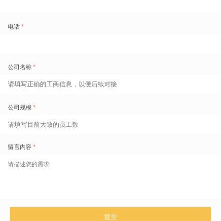
Right Return (公平的回报)：
自动计算差异化薪资，
消灭“大锅饭”
，
这是结果的公平 。
只有当这五个环节形成闭环，人效飞轮才能真正转动起来。
04 结语：正义的算法
技术不仅仅是冰冷的工具，它也可以是温暖的“正义守护者”。
当一家企业愿意引入“阳光绩效”，愿意用算法来约束人为的权力，愿意
让每一位蓝领工人都看得见自己的价值时，这家企业就拥有了最强大的
凝聚力。
正如姜文电影里所暗示的：
只有在一个公平的环境里，人们才愿意“站
着，把钱挣了”。
盖雅工场劳动力管理云产品更多介绍：
www.gaiaworks.cn
标签
精细化