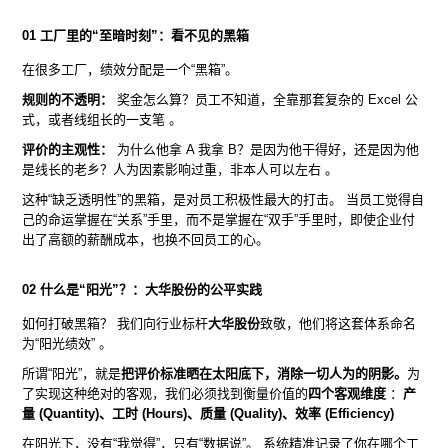
01 工厂里的“至暗时刻”：看不见的黑箱
在很多工厂，绩效分配是一个“黑箱”。
规则的不透明：
奖金怎么算？员工不知道，全靠那套复杂的 Excel 公
式，或者线组长的一支笔 。
评价的主观性：
为什么他拿 A 我拿 B？是因为他干得好，还是因为他
是线长的老乡？人为因素影响过重，非本人可以左右 。
这种“缺乏透明性”的黑箱，是对员工积极性最大的打击。 当员工觉得自
己的命运掌握在“关系”手里，而不是掌握在“双手”手里时，即使企业付
出了高额的薪酬成本，也换不回员工的心。
02 什么是“阳光”？：大华股份的公平实践
如何打破黑箱？ 我们向行业标杆
大华股份
致敬，他们将这套体系命名
为“阳光绩效” 。
所谓“阳光”，就是
把评价标准晒在太阳底下，消除一切人为的阴影。
为
了实现这种绝对的客观，我们必须找到衡量价值的
四个客观维度
：
产
量 (Quantity)、工时 (Hours)、质量 (Quality)、效率 (Efficiency)
在阳光下，没有“我觉得”，只有“数据说”。 系统精准记录了你在哪个工