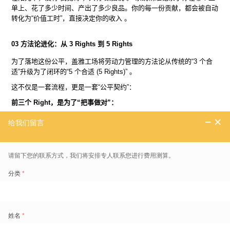
单上、花了多少时间、产出了多少良品。你的每一份贡献，都会被自动
转化为“价值工时”，直接决定你的收入 。
03 方法论进化：从 3 Rights 到 5 Rights
为了落地这份公平，盖雅工场将劳动力管理的方法论从传统的“3 个合
适”升级为了闭环的“5 个合适 (5 Rights)” 。
这不仅是一套流程，更是一套“公平契约”：
前三个 Right，是为了“把事做对”：
Right Partner (合适的伙伴)：
技能匹配。系统根据技能等级派工，
给
能干的人派难活
，这是机会的公平 。
Right Time (正确的时间)：
智能排班。根据生产计划合理安排出勤，
不让闲人混日子
，这是时间的公平 。
Right Task (恰当的任务)：
任务价值分级。不同的任务有不同的价值
系数，
多劳多得，难劳优得
，这是分工的公平 。
后两个 Right，是为了“把钱分对”：
Right Output (准确的产出)：
精准记录实际产出与工时，
不漏记一分
汗水
，这是记录的公平。