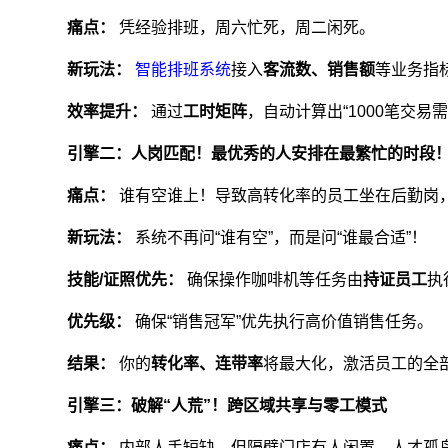
痛点：
凭经验排班，周六忙死，周二闲死。
新玩法：
智能排班系统
接入
客流数、销售额
等业务指
效率提升：
通过
工时矩阵
，自动计算出“1000笔交易
引擎二：人岗匹配！最优秀的人安排在最繁忙的时段
痛点：
谁有空谁上！导致高转化率的员工坐在后勤岗
新玩法：
系统不再问“谁有空”，而是问“谁最合适”！
技能/证照优先：
确保操作咖啡机等任务由
持证员工
执
优先级：
确保“销售冠军”优先执行高价值销售任务。
结果：
你的
转化率、连带率
将最大化，激活员工的全
引擎三：破解“人荒”！跨区域共享与零工模式
痛点：
内部人手短缺，但隔壁门店有人闲置，人才孤