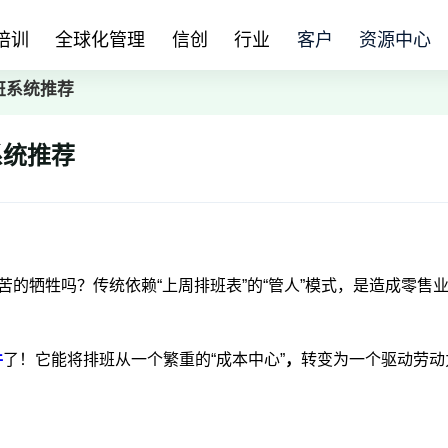
培训
全球化管理
信创
行业
客户
资源中心
班系统
推荐
系统
推荐
苦的牺牲吗？传统依赖“上周排班表”的“管人”模式，是造成零售
件
了！它能将排班从一个繁重的“成本中心”
，
转变为一个驱动劳动