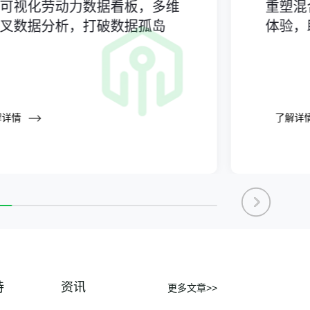
时可视化劳动力数据看板，多维
重塑混
系统怎么规划？
发布时间：
2026-08-05
交叉数据分析，打破数据孤岛
体验，
半导体工厂已有 HCM/ERP，为什么
现场排班、考勤和工时还要单独管？
发布时间：
2026-07-31
从“凭经验配人”到“数据算人”：电商
大仓如何管理外包工与临时工？
解详情
了解详
发布时间：
2026-07-31
出海中企全球用工合规执行窗口，8-
10月待办行动清单 | 2026年第8期
发布时间：
2026-07-31
盖雅工场入选国家工信部新一代信息
技术融合应用典型案例
发布时间：
2026-07-31
费森尤斯卡比 × 盖雅工场：推进考
勤排班数字化，共建敏捷智能人力运
持
资讯
更多文章>>
营体系
发布时间：
2026-07-31