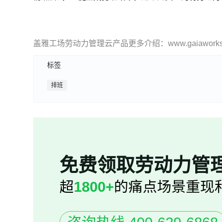
盖雅工场劳动力管理云产品更多介绍：www.gaiaworks.
标签
排班
免费领取劳动力管
超
1800+
的痛点场景重现