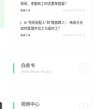
排班、考勤和工时还要单独管？
盖雅工场
2026 年 07 月 31 日
从“凭经验配人”到“数据算人”：电商大仓
如何管理外包工与临时工？
盖雅工场
2026 年 07 月 31 日
白皮书
White Paper Report
视频中心