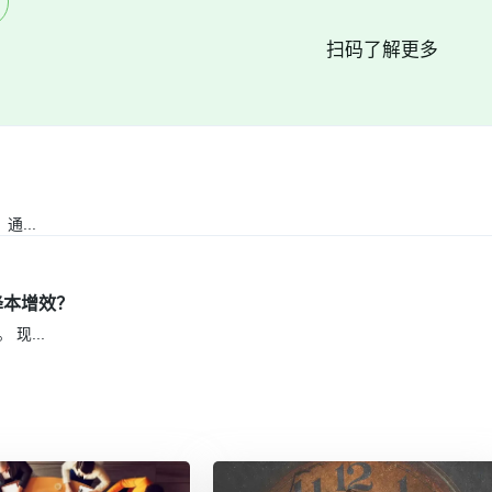
扫码了解更多
。通
...
降本增效？
。 现
...