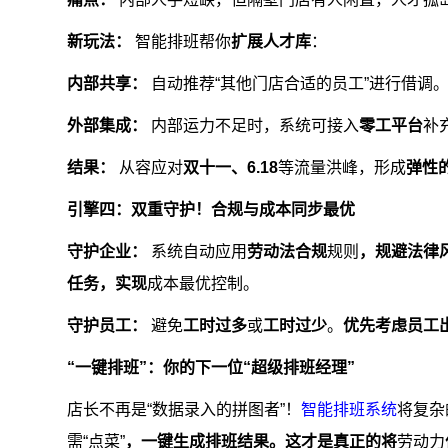
新玩法：
智能排班帮你
扩展人才库
：
内部共享：
自动推荐“其他门店合适的员工”进行借调
外部集成：
内部运力不足时，系统可接入
零工平台
补
结果：
从容应对
双十一、6.18
等流量洪峰，形成
弹性
引擎四：双重守护！合规与成本同步最优
守护企业：
系统自动应用
劳动法合规
规则
，规避法律
任务，实现
成本最优控制。
守护员工：
避免
工时过多
或
工时过少
。
优先考虑员工
“一键排班”：你的下一位“超级排班经理”
店长不再是“数据录入的拼图者”！
智能排班系统
将复杂
需“点菜”
，一键生成排班结果。这才是真正的将
劳动力