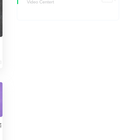
Video Centert
日
薪