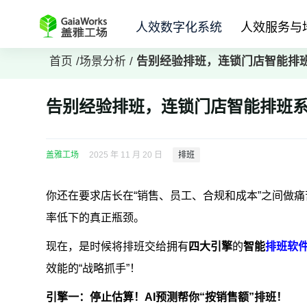
人效数字化系统
人效服务与
首页
/
场景分析
/
告别经验排班，连锁门店
智能排
告别经验排班，连锁门店
智能排班
盖雅工场
2025 年 11 月 20 日
排班
你还在要求店长在“销售、员工、合规和成本”之间做痛
率低下的真正瓶颈。
现在，是时候将排班交给拥有
四大引擎
的
智能
排班软
效能的“战略抓手”！
引擎一：停止估算！AI预测帮你“按销售额”排班！