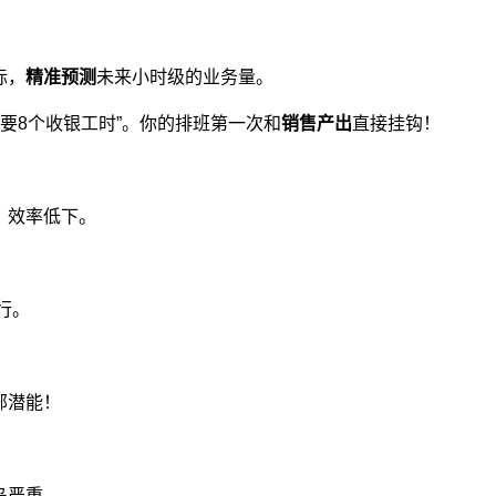
标，
精准预测
未来小时级的业务量。
需要8个收银工时”。你的排班第一次和
销售产出
直接挂钩！
！
，效率低下。
行。
部潜能！
岛严重。