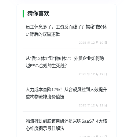
猜你喜欢
员工休息多了，工资反而涨了？揭秘“做6休
1”背后的双赢逻辑
2025 年 12 月 19 日
从“做13休1”到“做6休1”：外贸企业如何跨
越ESG合规的生死线？
2025 年 12 月 19 日
人力成本直降17%！从合规风控到人效提升
重构物流排班价值链
2025 年 12 月 12 日
物流排班到底该自研还是采购SaaS？4大核
心维度揭示最佳解法
2025 年 12 月 12 日