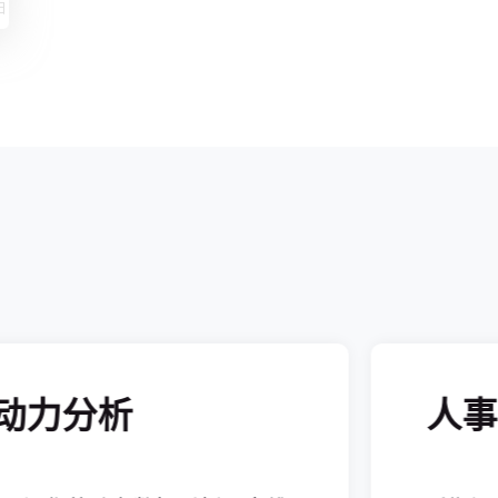
日
酒店旺季灵活用工排班：如何用系统
自动识别用工类型并规避合规风险
发布时间：
2026-07-14
排班系统如何让劳动法合规从“事后
救火”变成“事前防火”
发布时间：
2026-07-09
东南亚扩张，劳动力管理系统选型：
从合规到效率的实战考量
发布时间：
2026-07-09
一份可落地的劳动力管理系统选型
Checklist：从功能到服务，帮你避开
选型中的那些坑
发布时间：
2026-07-09
半导体工厂排班系统怎么选？别把
动力分析
人事
“排人”和“排产”混在一起
发布时间：
2026-08-05
半导体新厂投产，排班、考勤和工时