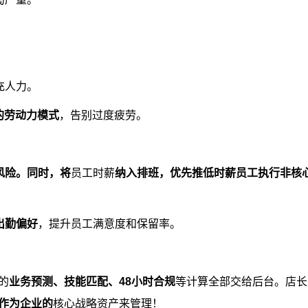
。
充人力。
的劳动力模式
，告别过度疲劳。
风险。同时，将
员工时薪
纳入排班，优先推低时薪员工执行非核
出勤偏好
，提升员工满意度和保留率。
的
业务预测、技能匹配、48小时合规
等计算全部交给后台。店长
作为企业的
核心战略资产来管理！