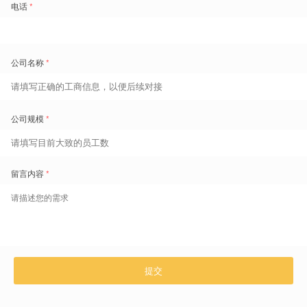
“牺牲”和“妥协”的困境中解放出来，使其能够同时平衡业务、成本、合
规与员工体验这四大目标。这种从“管人”转向“管工时”的颗粒度革命，
是零售商实现精益管理和提升竞争力的核心技术。
盖雅工场劳动力管理云产品更多介绍：
www.gaiaworks.cn
标签
排班
免费领取劳动力管理地图
1800+
的痛点场景重现和典范实践
超