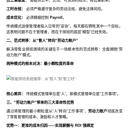
员工满意度：
需提供公平、灵活、可预测的班次，降低离职率。
工时合规：
必须严格遵守复杂的劳动法规，避免法律风险。
成本优化：
必须精细控制
Payroll
。
传统模式迫使管理者陷入日常的“妥协”，每天都在牺牲其中一个目标。
这表明问题不在于管理者，而在于排班的底层“模型”已经失效。
二、范式转移：从“管人”转向“劳动力账户”
解决零售业排班困境的关键在于一场根本性的范式转移：全面拥抱“劳
动力账户”模式。
两种模式的根本对决：最小颗粒度的革命
核心差异：
传统模式管理单位是“人”，新模式管理单位是“工作事项”。
三、“劳动力账户”带来的三大革命性优势
通过将管理的最小颗粒度从“人”转向“工作事项”，
劳动力账户
彻底改变
了零售管理的成本、激励和人才策略。
优势一：更准的成本归因——实现薪酬与 ROI 强绑定