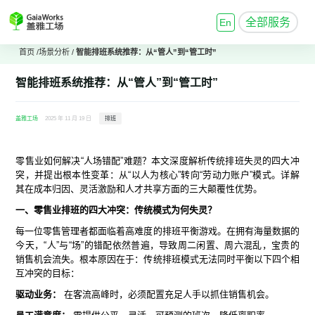
全部服务
En
首页
/
场景分析
/
智能排班系统
推荐：从“管人”到“管工时”
智能排班系统
推荐：从“管人”到“管工时”
盖雅工场
2025 年 11 月 19 日
排班
零售业如何解决“人场错配”难题？本文深度解析传统排班失灵的四大冲
突，并提出根本性变革：从“以人为核心”转向“劳动力账户”模式。详解
其在成本归因、灵活激励和人才共享方面的三大颠覆性优势。
一、零售业排班的四大冲突：传统模式为何失灵？
每一位零售管理者都面临着高难度的排班平衡游戏。在拥有海量数据的
今天，“人”与“场”的错配依然普遍，导致周二闲置、周六混乱，宝贵的
销售机会流失。根本原因在于：传统排班模式无法同时平衡以下四个相
互冲突的目标：
驱动业务：
在客流高峰时，必须配置充足人手以抓住销售机会。