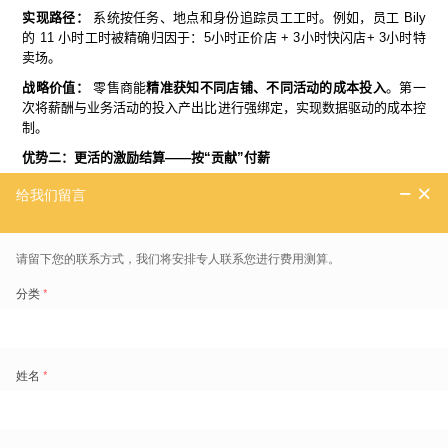
实现路径：
系统按任务、地点和身份追踪员工工时。例如，员工 Bily
的 11 小时工时被精确归因于：5小时正价店 + 3小时快闪店+ 3小时特
卖场。
战略价值：
零售商能
精准获知不同店铺、不同活动的成本投入
。第一
次将薪酬与业务活动的投入产出比进行强绑定，实现数据驱动的成本控
制。
优势二：更活的激励结算——按“贡献”付薪
实现路径：
系统根据员工在每个时间段执行的
工作事项
进行报酬结
算。
获得报酬，极大地鼓励了员工追求高绩效和掌握多重技能。
优势三：更优的人才共享——打造内部“流动人才池”
实现路径：
新模式打破了“员工局限在单店、单岗”
的壁垒，实现
“共享
排班”。系统可以识别具备店长技能的 Bily，自动将其部署到 B 店的 3
小时店长缺口。
最终战略价值：
彻底打破门店间的“人才孤岛”
，在整个区域内创建
“流
动人才池”，最大化利用员工的全部技能和组织敏捷性。
总结：从妥协到平衡的范式转移
劳动力账户模式
是零售业
劳动力管理
的根本性变革。它将管理者从日常