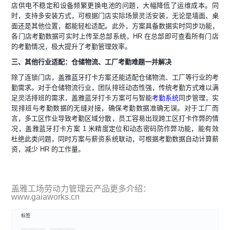
店供电不稳定和设备频繁更换电池的问题，大幅降低了运维成本。同
时，支持多安装方式，可根据门店实际场景灵活安装，无论是墙面、桌
面还是其他位置，都能轻松适配。此外，方案具备数据实时同步功能，
各门店考勤数据可实时上传至总部系统，HR 在总部即可查看所有门店
的考勤情况，极大提升了考勤管理效率。​
三、其他行业适配：仓储物流、工厂考勤难题一并解决
除了连锁门店，盖雅蓝牙打卡方案还能适配仓储物流、工厂等行业的考
勤需求。对于仓储物流行业，团队排班动态性强，传统考勤方式难以满
足灵活排班的需求，盖雅蓝牙打卡方案可与智能
考勤系统
同步管理，实
现排班与考勤数据的无缝对接，确保考勤数据准确无误。对于工厂而
言，多工区作业导致考勤区域分散，员工容易出现跨工区打卡作弊的情
况，盖雅蓝牙打卡方案 1 米精度定位和动态密码防作弊功能，能有效
杜绝此类问题，同时方案与薪资系统联动，可根据考勤数据自动计算薪
资，减少 HR 的工作量。
盖雅工场劳动力管理云产品更多介绍：
www.gaiaworks.cn
标签