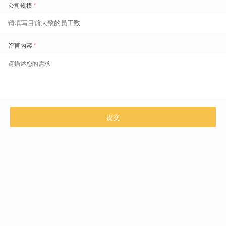
咨询热线 400-629-6868
上一篇 文章
精益运营，人效倍增 | 盖雅工场举办连锁零售与酒店行业人效闭门研讨会
9 月 19 日下午，在上海兴业太古汇，一场聚焦连锁零售与酒
...
下一篇 文章
自动排班系统推荐：四大核心功能助力企业提升人效
面对复杂用工与排班难题，盖雅自动
排班系统
通过开放班次、推荐人
...
相关推荐文章
半导体工厂排班系统
怎么选？别把“排人”和“排
半导体工厂已有
半导体新厂投产，排
产”混在一起
HCM/ERP，为什么现场
班、考勤和工时系统怎么
排班、考勤和工时还要单
规划？
盖雅工场
独管？
2026 年 08 月 05 日
盖雅工场