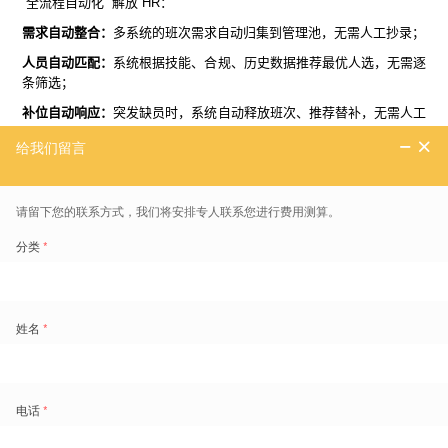
“全流程自动化” 解放 HR：
需求自动整合：
多系统的班次需求自动归集到管理池，无需人工抄录；
人员自动匹配：
系统根据技能、合规、历史数据推荐最优人选，无需逐
条筛选；
补位自动响应：
突发缺员时，系统自动释放班次、推荐替补，无需人工
通知；
数据自动同步：
排班结果实时同步到考勤、薪酬系统，避免二次录入。
企业排班数字化不是 “要不要做”，而是 “怎么高效做”。盖雅自动排班以
“轻量化、可视化、自动化” 为核心，帮助企业快速摆脱人工排班的繁
琐，实现从 “经验驱动” 到 “数据驱动” 的转型。目前，全球 1800 余家
企业通过盖雅完成了劳动力管理数字化，如果你也想让排班跟上企业数
字化的步伐，不妨从这套系统开始尝试。
盖雅工场劳动力管理云产品更多介绍：
www.gaiaworks.cn
标签
排班