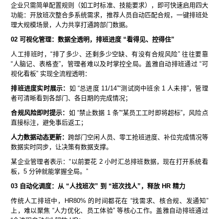
企业只需简单配置规则（如工时标准、技能要求），即可快速启用四大
功能：开放班次整合多系统需求，推荐人员自动匹配合规，一键排班处
理大规模场景，人力共享打通跨部门数据。
02 可视化管理：数据全透明，排班进度 “看得见、控得住”
人工排班时，“排了多少、还剩多少空缺、有没有合规风险” 往往要靠
“人脑记、表格查”，管理者难以及时掌控全局。盖雅自动排班通过 “可
视化看板” 实现全流程透明：
排班进度实时展示：
如 “总进度 11/14”“测试岗中班余 1 人未排”，管理
者可清晰看到各部门、各日期的完成情况；
合规风险即时提示：
如 “禁止数据 1 条”“某员工工时即将超标”，风险点
直接标注，避免事后返工；
人力数据动态更新：
跨部门空闲人员、零工抢班进度、补位完成情况等
数据实时同步，让决策有数据支撑。
某企业管理者表示：“以前要花 2 小时汇总排班数据，现在打开系统看
板，5 分钟就能掌握全局。”
03 自动化调度：从 “人找班次” 到 “班次找人”，释放 HR 精力
传统人工排班中，HR80% 的时间都花在 “找需求、核合规、发通知”
上，难以聚焦 “人力优化、员工体验” 等核心工作。盖雅自动排班通过