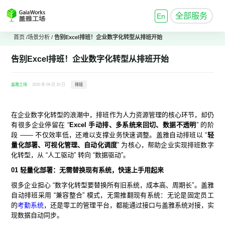
全部服务
En
首页
/
场景分析
/
告别Excel排班！企业数字化转型从排班开始
告别Excel排班！企业数字化转型从排班开始
盖雅工场
2025 年 09 月 10 日
排班
在企业数字化转型的浪潮中，排班作为人力资源管理的核心环节，却仍
有很多企业停留在 “
Excel 手动排、多系统来回切、数据不透明
” 的阶
段 —— 不仅效率低，还难以支撑业务快速调整。盖雅自动排班以 “
轻
量化部署、可视化管理、自动化调度
” 为核心，帮助企业实现排班数字
化转型，从 “人工驱动” 转向 “数据驱动”。
01 轻量化部署：无需替换现有系统，快速上手用起来
很多企业担心 “数字化转型要替换所有旧系统，成本高、周期长”。盖雅
自动排班采用 “兼容整合” 模式，无需推翻现有系统：无论是固定员工
的
考勤系统
，还是零工的管理平台，都能通过接口与盖雅系统对接，实
现数据自动同步。