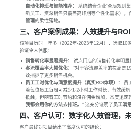
自动化排班与智能推荐：
系统结合企业“全局规则集
新员工、资深销售只覆盖高峰期等个性化需求），
管理
的柔性落地。
三、客户案例成果：人效提升与RO
该项目历时一年多（2022年-2023年12月），选
验证令人信服：
销售转化率显著提升：
试点门店的销售转化率明显
客流覆盖率大幅优化：
“对于客流覆盖率的提高是1
效捕捉了更多销售机会。
员工工时优化与满意度提升（真实ROI体现）：
员工
着每位员工每周可减少1-2小时工作时长，有效缓
抵触，但随着工时节约和潜在佣金增加，态度迅速转
我都会用你的方法去排班。”
这充分证明了
员工满
四、客户认可：数字化人效管理，
客户最终对项目给出了高度认可的结论：