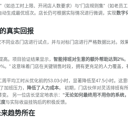
”（如总工时上限、开闭店人数要求）与“门店规则集”（如老员
自动生成最优班次。店长仍可根据实际情况进行微调，实现
数字
I的真实回报
取10家不同业态门店进行试点，并与对标门店进行严格数据比对。效
提高。项目验证结果显示，
智能排班对生意的额外帮助达到2%
9%。” 这意味着门店在关键销售时段，拥有更充足的人力覆盖，
周平均工时从优化前的53.03小时，显著降低至47.5小时。这
解了加班压力，
降低了人力成本
。 初期，门店伙伴对灵活排班有
变。 另一位店长坚定地表示：
“无论如何最终用不用你的系统
意度
与实际收益挂钩后的积极反馈。
未来趋势所在