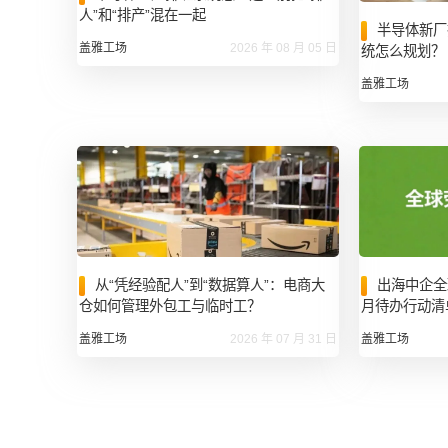
人”和“排产”混在一起
半导体新厂
盖雅工场
2026 年 08 月 05 日
统怎么规划？
盖雅工场
出海中企全
从“凭经验配人”到“数据算人”：电商大
月待办行动清单 
仓如何管理外包工与临时工？
盖雅工场
盖雅工场
2026 年 07 月 31 日