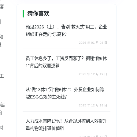
客
猜你喜欢
引
预见2026（上）：告别“救火式”用工，企业
组织正在走向“乐高化”
和
2026 年 01 月 08 日
限
员工休息多了，工资反而涨了？揭秘“做6休
1”背后的双赢逻辑
2025 年 12 月 19 日
工
从“做13休1”到“做6休1”：外贸企业如何跨
越ESG合规的生死线？
到每
2025 年 12 月 19 日
的
人力成本直降17%！从合规风控到人效提升
时
重构物流排班价值链
2025 年 12 月 12 日