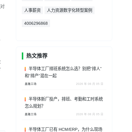
，对
人事薪资
人力资源数字化转型案例
4006296868
。
热文推荐
及
合
半导体工厂排班系统怎么选？别把“排人”
和“排产”混在一起
盖雅工场
2026 年 08 月 05 日
。
半导体新厂投产，排班、考勤和工时系统
怎么规划？
盖雅工场
2026 年 08 月 05 日
半导体工厂已有 HCM/ERP，为什么现场