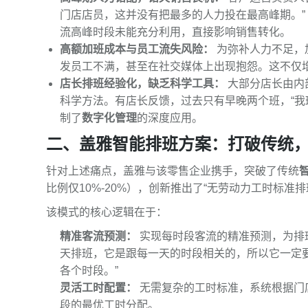
门店店员，这并没有把最多的人力投在最高峰期。” 
流高峰时段未能充分利用，直接影响销售转化。
高额加班成本与员工流失风险：
为弥补人力不足，
发员工不满，甚至在社交媒体上出现抱怨。这不仅
店长排班经验化，缺乏科学工具：
大部分店长由内
科学方法。有店长反馈，过去只有早晚两个班，“我
制了
数字化管理
的深度应用。
二、盖雅智能排班方案：打破传统
针对上述痛点，盖雅与该零售企业携手，突破了传统
比例仅10%-20%），创新推出了“无劳动力工时标准排
该模式的核心逻辑在于：
精准客流预测：
实现每时段客流的精准预测，为排
天排班，它是跟每一天的时段相关的，所以它一定
各个时段。”
灵活工时配置：
无需复杂的工时标准，系统根据门
段的最优工时分配。