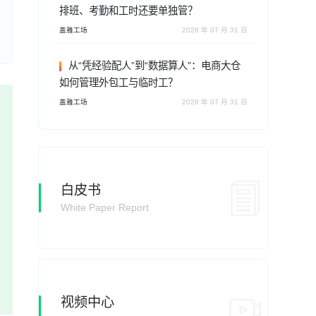
排班、考勤和工时还要单独管？
盖雅工场
2026 年 07 月 31 日
从“凭经验配人”到“数据算人”：电商大仓
如何管理外包工与临时工？
盖雅工场
2026 年 07 月 31 日
白皮书
White Paper Report
视频中心