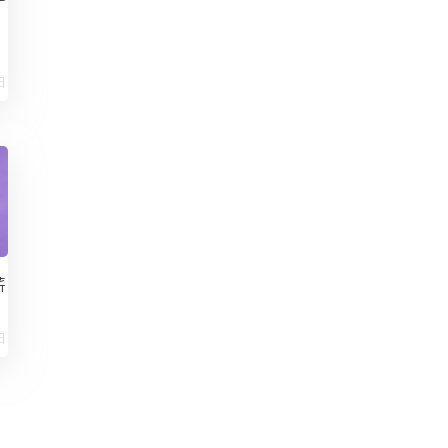
日
薪
酒店旺季灵活用工排班：如何用系统
自动识别用工类型并规避合规风险
发布时间：
2026-07-14
日
排班系统如何让劳动法合规从“事后
救火”变成“事前防火”
发布时间：
2026-07-09