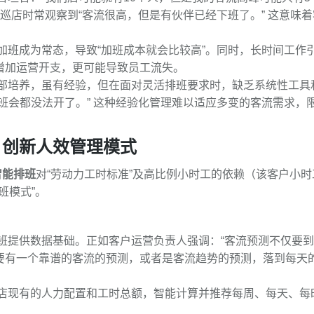
巡店时常观察到“客流很高，但是有伙伴已经下班了。” 这意味着
加班成为常态，导致“加班成本就会比较高”。同时，长时间工作
增加运营开支，更可能导致员工流失。
部培养，虽有经验，但在面对灵活排班要求时，缺乏系统性工具
班会都没法开了。” 这种经验化管理难以适应多变的客流需求，
，创新人效管理模式
智能排班
对“劳动力工时标准”及高比例小时工的依赖（该客户小时
班模式”。
班提供数据基础。正如客户运营负责人强调：“客流预测不仅要
要有一个靠谱的客流的预测，或者是客流趋势的预测，落到每天
店现有的人力配置和工时总额，智能计算并推荐每周、每天、每