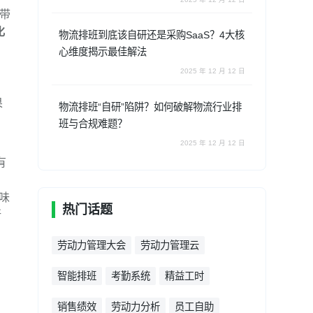
工带
化
物流排班到底该自研还是采购SaaS？4大核
心维度揭示最佳解法
2025 年 12 月 12 日
果
物流排班“自研”陷阱？如何破解物流行业排
班与合规难题？
。
2025 年 12 月 12 日
有
意味
热门话题
所
，
劳动力管理大会
劳动力管理云
智能排班
考勤系统
精益工时
销售绩效
劳动力分析
员工自助