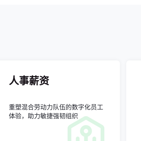
东南亚扩张，劳动力管理系统选型：
从合规到效率的实战考量
发布时间：
2026-07-09
一份可落地的劳动力管理系统选型
Checklist：从功能到服务，帮你避开
选型中的那些坑
发布时间：
2026-07-09
半导体工厂排班系统怎么选？别把
“排人”和“排产”混在一起
发布时间：
2026-08-05
半导体新厂投产，排班、考勤和工时
事薪资
SAP 
系统怎么规划？
发布时间：
2026-08-05
半导体工厂已有 HCM/ERP，为什么
混合劳动力队伍的数字化员工
涵盖核心
现场排班、考勤和工时还要单独管？
发布时间：
2026-07-31
，助力敏捷强韧组织
资、员工
验
从“凭经验配人”到“数据算人”：电商
大仓如何管理外包工与临时工？
发布时间：
2026-07-31