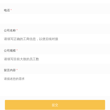
行业认可：从权威媒体到标杆客户
盖雅工场的全球化布局与技术创新获得多方认可。2022年5月，其
作为服务贸易出口代表登上《人民日报海外版》；同年9月，央视
《朝闻天下》专题报道其助力中企出海的实践。目前，客户涵盖华
润、京东方、极兔速递等全球500强企业，续约率高达99%。
△ 盖雅工场登上央视
未来，盖雅工场将继续深化AI与劳动力管理的融合，推动全球企业
从「人力成本控制」向「人效价值创造」转型，为数字经济时代的
企业发展注入新动能。