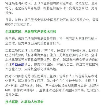
管理功能与AI技术，无论企业是现有的排班考勤、技能发展、激励
优化，还是新的业务场景，都将在智能驱动下变得更加高效、更易
操作。
目前，盖雅工场已服务全球32个国家和地区的1800多家企业，管理
600余万名劳动者。
全球化实践：从跟随客户到技术引领
近年来，盖雅工场加速布局海外市场，将中国劳动力管理经验输出
至全球，成为中企出海的重要合作伙伴。
盖雅工场的全球化征程始于2014年，经过多年的经验积累，目前已
经达到成熟的「服务出海大客」能力，尤其在数据跨境合规、全球
本地化配置等方面具备显著优势。例如，2025年与极兔速递合作的
全球
考勤系统
项目，覆盖13个国家、20余万员工，通过实时数据管
理优化人效，支撑其全球化战略落地。
面对不同国家的劳动法规差异，盖雅工场结合人工智能算法与本地
化服务，解决复杂用工问题，助力中企在供应链全球化中实现「技
术+管理」双轮驱动。例如，东南亚多国加班规则差异显著（如越南
6种、菲律宾31种等），盖雅通过动态算法调整排班策略，既合规又
提升效率。
技术赋能：AI驱动人效革命