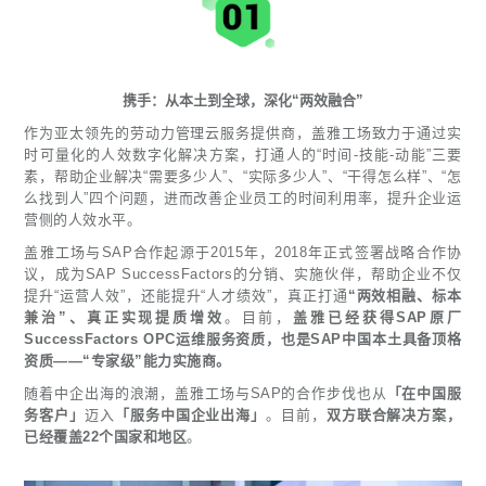
携手：从本土到全球，深化“两效融合”
作为亚太领先的劳动力管理云服务提供商，盖雅工场致力于通过实
时可量化的人效数字化解决方案，打通人的“时间-技能-动能”三要
素，帮助企业解决“需要多少人”、“实际多少人”、“干得怎么样”、“怎
么找到人”四个问题，进而改善企业员工的时间利用率，提升企业运
营侧的人效水平。
盖雅工场与SAP合作起源于2015年，2018年正式签署战略合作协
议，成为SAP SuccessFactors的分销、实施伙伴，帮助企业不仅
提升“运营人效”，还能提升“人才绩效”，真正打通
“两效相融、标本
兼治”、真正实现提质增效
。目前，
盖雅已经获得SAP原厂
SuccessFactors OPC运维服务资质，也是SAP中国本土具备顶格
资质——“专家级”能力实施商。
随着中企出海的浪潮，盖雅工场与SAP的合作步伐也从
「在中国服
务客户」
迈入
「服务中国企业出海」
。目前，
双方联合解决方案，
已经覆盖22个国家和地区
。