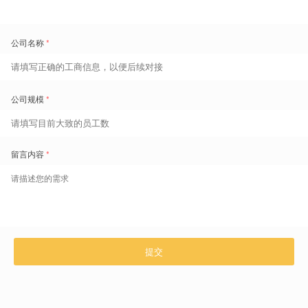
实践：从东南亚到欧美，人效与合规双赢
章新波在分享中，列举了不同行业的企业、在出海不同国家和地区
的过程中，遇到的各式各样的挑战场景及实践案例，比如：
新能源制造企业
：某头部锂电池厂商在印尼两大园区面临迥异的
劳动政策，盖雅通过灵活配置排班规则与实时数据追踪，助力其
实现集团化管控，一套系统，管理全球。
跨境物流巨头
：某企业11国46个仓库的3000名员工，依托盖雅