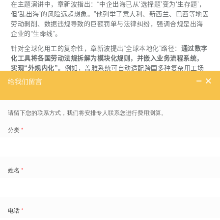
在主题演讲中，章新波指出：“中企出海已从‘选择题’变为‘生存题’，
但‘乱出海’的风险远超想象。”他列举了意大利、新西兰、巴西等地因
劳动剥削、数据违规导致的巨额罚单与法律纠纷，强调合规是出海
企业的“生命线”。
针对全球化用工的复杂性，章新波提出“全球本地化”路径：
通过数字
化工具将各国劳动法规拆解为模块化规则，并嵌入业务流程系统，
实现“外规内化”
。例如，盖雅系统可自动适配跨国多种复杂用工场
景，动态管理工时、假期、津贴等关键环节，确保合规“零死角”。
同时，针对数据跨境出海的问题，盖雅依托中国阿里云与新加坡
Azure双数据中心，通过SOC 2等多项国际安全认证，实现数据跨境
分级管理，满足GDPR、PIPL等全球隐私法规要求。其系统支持多
语言、多时区、多薪酬规则，可实时生成合规报表，为总部提供“全
球用工一张图”的透明视图。