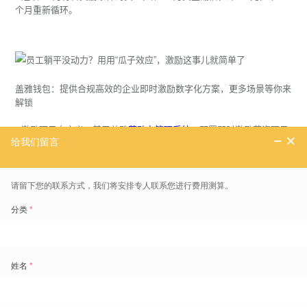
个月重新循环。
盖雅钱包：提供合规高效的企业即时激励数字化方案，更多场景等你来
解锁
• 激励项目自定义：基于盖雅
劳动力管理系统
，配置即时激励薪资项目
及计算规则，根据出勤、工时等结果实时计算激励金额，支持全勤奖、
加班餐补、开工红包、公出/出差餐补、实习生/临时工日薪、纪念日津
贴等多种即时激励场景。
• 发放规则自定义：基于盖雅钱包自定义发放规则，满足条件即支付，
依托企业支付宝账户发放，员工提现到绑定的个人账户，盖雅钱包提供
技术支持。
• 支持对账单：HR可通过姓名、日期等筛选账单，确保薪酬福利可追
溯、可查询。
• 便捷薪资计算：提前发放的激励金额计入薪资，核算社保、个税后，