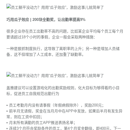
巧用瓜子效应 | 200块全勤奖，让出勤率提高9%
很多企业存在员工出勤率不高的问题，比如某企业平均每个员工每个月
要请超过18个小时的事假，企业一般会采取两种措施：
一种是狠抓制度执行，这导致了离职率的上升；另一种是增加人员储
备，这不但增加了人工成本，还加重了缺勤率。
盖雅建议可以设置游戏化的出勤奖励规则，化大目标为够得着的小目
标，促进员工自我规范出勤行为
• 员工考勤月内没有请事假（年假病假除外），奖励200元；
• 前半月无请假，奖金在当月月中在APP中发放，如果后半月有发生异
常，则在工资中扣回；
• 月末所有满勤的员工APP推送表扬名单；
• 连续3个月符合奖励条件的员工，第4个月奖金翻倍，即400元，下一