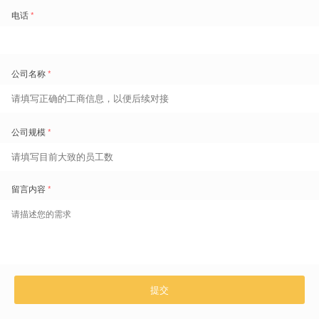
扣减并发放剩余工资。
扫最后一张图片二维码，咨询更多即时激励玩法与落地方案
盖雅工场劳动力管理云产品更多介绍：
www.gaiaworks.cn
标签
免费领取劳动力管理地图
1800+
的痛点场景重现和典范实践
超