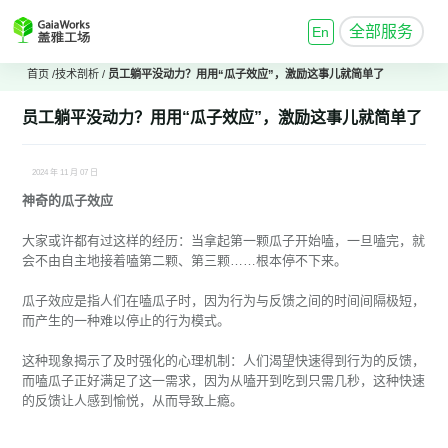
全部服务
En
首页
/
技术剖析
/
员工躺平没动力？用用“瓜子效应”，激励这事儿就简单了
员工躺平没动力？用用“瓜子效应”，激励这事儿就简单了
2024 年 11 月 07 日
神奇的瓜子效应
大家或许都有过这样的经历：当拿起第一颗瓜子开始嗑，一旦嗑完，就
会不由自主地接着嗑第二颗、第三颗……根本停不下来。
瓜子效应是指人们在嗑瓜子时，因为行为与反馈之间的时间间隔极短，
而产生的一种难以停止的行为模式。
这种现象揭示了及时强化的心理机制：人们渴望快速得到行为的反馈，
而嗑瓜子正好满足了这一需求，因为从嗑开到吃到只需几秒，这种快速
的反馈让人感到愉悦，从而导致上瘾。