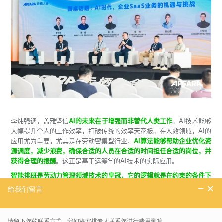
李炜强调，盖雅坚信
AI的未来在于增强而非替代人类工作
。AI技术能够
大幅提升个人的工作效率，打破传统的效率天花板。在人效领域，AI的
应用尤为重要，尤其是在劳动密集型行业，
AI算法能够帮助企业优化资
源调度，减少浪费，确保合适的人员在合适的时间担任合适的岗位，并
获得合理的报酬
。这正是基于运筹学的AI技术的实际应用。
智能排班是劳动力管理领域技术的皇冠，它的逻辑就是在约束的条件下
尽可能实现人力的合理调度
。这与过去相比又发生了一些变化。过去人
力充足，劳动力成本低的时候人其实是被物化的，人是以成本导向在排
班工具里面作为被使用的资源，现在人是被激发的。举个简单的例子，
10年前企业找盖雅做智能排班时的逻辑是：我们公司有10000人，但是