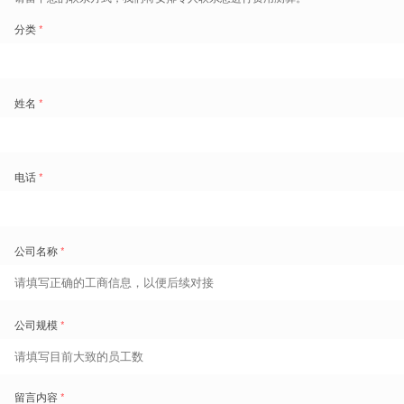
我感觉8000人就够了，你用智能排班帮我算一算哪2000人是浪费的，
这是过去的需求。现在的需求则是这样的：公司只有8000人，但是任
务感觉好像需要1万人，你能不能帮我算一算怎么让8000人把10000人
的活干了，然后发9000人的工资。因为通过算法发现这8000人并不需
要额外增加加班也可以把活干完。
智能排班就是硬规则及合规的前提
下，真正把人的效能发挥好，让员工有更多的收入，让企业成本更优、
效率更高
。
为什么能够实现双赢，8000人也能把10000人的活干完？这是基于两个
社会现象的变化。首先，过去很多时候人和岗位是绑定的，一个萝卜一
个坑，到现在劳动者的素质大大提升，现在劳动者可能是过去30年、
40年劳动者2倍、3倍的能力，掌握的技能也越来越多，人已经从他的
岗位中解放出来了，一个萝卜可以占多个坑了，就看我们有没有给他这
个机会。
其次，社会结构的变化让零工逐渐兴起，劳动关系变化，发现多个萝卜
可以放一个坑。在这个过程中，假设你们公司每个人有5种技能，每种
技能高中低不等，如何用AI的方式把技能和任务连接起来。在人和任务
匹配的过程中，如果还有差三四个小时的任务时就可以用零工补上去，
当然零工要做好零工的合规保障，基于盖雅客户的实践经验和面临的挑
战，盖雅工场联合盈科律师事务所共同发起了《
企业零工模式运用现状
与合规管理
》的研究项目，对常见的零工法律问题提出了针对性的法律
解答，并辅以企业真实案例，供大家参考 。