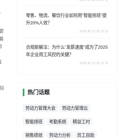
办
零售、物流、餐饮行业如何用“智能抢班”提
升20%人效？
要
2025 年 12 月 22 日
着
部
合规新解法：为什么“发薪速度”成为了2025
年企业用工风控的关键？
温
2025 年 12 月 22 日
国际
热门话题
劳动力管理大会
劳动力管理云
智能排班
考勤系统
精益工时
销售绩效
劳动力分析
员工自助