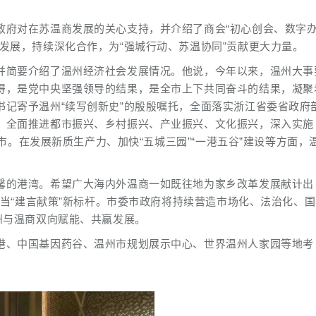
政府对在苏温商发展的关心支持，并介绍了商会“初心创会、数字
发展，持续深化合作，为“强城行动、苏温协同”贡献更大力量。
并简要介绍了温州经济社会发展情况。他说，今年以来，温州大事
得，是党中央坚强领导的结果，是全市上下共同奋斗的结果，凝聚
记寄予温州“续写创新史”的殷殷嘱托，全面落实浙江省委省政府
，全面推进都市振兴、乡村振兴、产业振兴、文化振兴，深入实施
城市。在发展新质生产力、加快“五城三园”“一港五谷”建设等方面，
馨的港湾。希望广大海内外温商一如既往地为家乡改革发展献计出
争当“建言献策”新标杆。市委市政府将持续营造市场化、法治化、
州与温商双向赋能、共赢发展。
港、中国基因药谷、温州市规划展示中心、世界温州人家园等地考