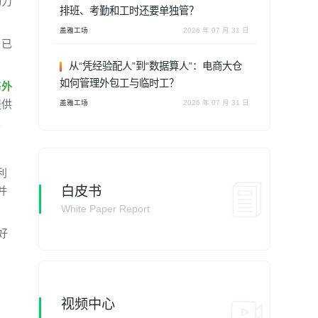
动力
排班、考勤和工时还要单独管？
盖雅工场
2026 年 07 月 31 日
，已
从“凭经验配人”到“数据算人”：电商大仓
如何管理外包工与临时工？
海外
提供
盖雅工场
2026 年 07 月 31 日
。
利
白皮书
并
White Paper Report
好
视频中心