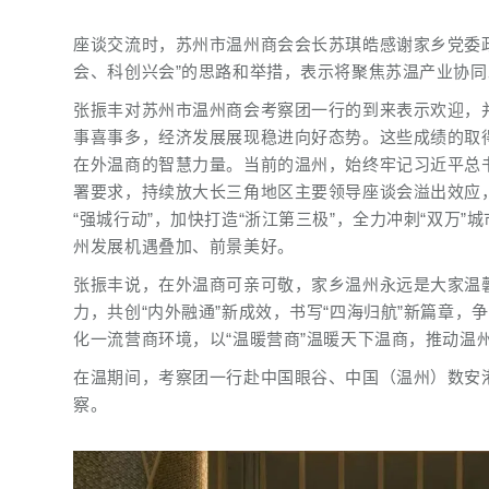
座谈交流时，苏州市温州商会会长苏琪皓感谢家乡党委
会、科创兴会”的思路和举措，表示将聚焦苏温产业协同
张振丰对苏州市温州商会考察团一行的到来表示欢迎，
事喜事多，经济发展展现稳进向好态势。这些成绩的取
在外温商的智慧力量。当前的温州，始终牢记习近平总书
署要求，持续放大长三角地区主要领导座谈会溢出效应
“强城行动”，加快打造“浙江第三极”，全力冲刺“双万”
州发展机遇叠加、前景美好。
张振丰说，在外温商可亲可敬，家乡温州永远是大家温
力，共创“内外融通”新成效，书写“四海归航”新篇章，
化一流营商环境，以“温暖营商”温暖天下温商，推动温
在温期间，考察团一行赴中国眼谷、中国（温州）数安
察。