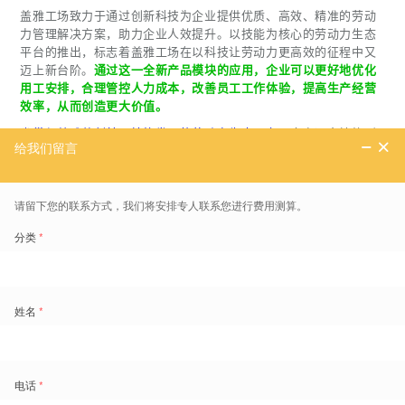
盖雅工场致力于通过创新科技为企业提供优质、高效、精准的劳动
力管理解决方案，助力企业人效提升。以技能为核心的劳动力生态
平台的推出，标志着盖雅工场在以科技让劳动力更高效的征程中又
迈上新台阶。
通过这一全新产品模块的应用，企业可以更好地优化
用工安排，合理管控人力成本，改善员工工作体验，提高生产经营
效率，从而创造更大价值。
雀巢与盖雅共创基于技能发展的劳动力生态平台
，全力迈向技能型
组织，以更高效灵活地配置劳动力，改善员工的工作体验，并通过
实践证明：在新的技能型组织中，职位和岗位的概念逐渐弱化，技
能取代职位抬头而成为人才画像的重要标签，让人和岗位能更精准
更灵活的匹配。雀巢工厂的人均生产效率也因此显著提升，员工的
能力评分大幅提高，核心员工的离职率维持低位，全厂安全天数突
破1000天。
未来，盖雅技能发展系统将助力更多企业打造技能型组织，实现人
效和生产效率的持续提升。
关于盖雅工场
盖雅工场是一家提供全球劳动力管理云服务的中国公司，以「科技
让劳动力更高效」为使命，通过劳动力管理和灵活用工云平台，助
力全新劳动力结构下的企业数字化转型。