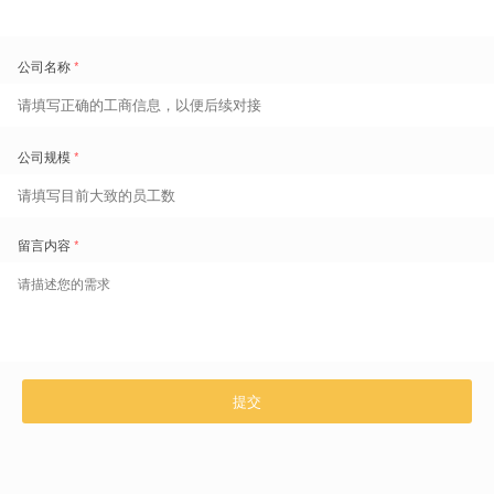
盖雅工场专注于解决企业在劳动用工方面的四大问题：「需要多少
人」「实际多少人」「干得怎么样」「怎样找到人」。盖雅工场的
客户分布在全球26个国家与地区，每天，全球1,800余家客户的600
余万员工使用盖雅提供的服务。盖雅工场成立于2009年，总部位于
苏州，在北京、上海、广州、深圳、杭州、武汉，及新加坡等地设
有分支机构。
△ 盖雅工场登上《朝闻天下》
劳动力管理，盖雅搞得定。